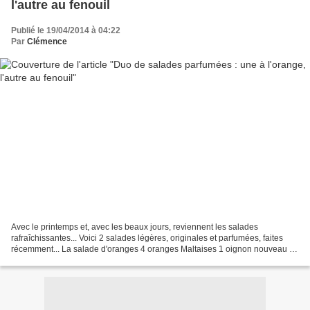
l'autre au fenouil
Publié le 19/04/2014 à 04:22
Par
Clémence
Avec le printemps et, avec les beaux jours, reviennent les salades
rafraîchissantes... Voici 2 salades légères, originales et parfumées, faites
récemment... La salade d'oranges 4 oranges Maltaises 1 oignon nouveau 10
olives noires à la grecque brins de...