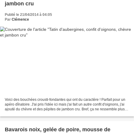
jambon cru
Publié le 21/04/2014 à 04:05
Par
Clémence
Voici des bouchées crousti-fondantes qui ont du caractère ! Parfait pour un
apéro dînatoire. J'ai pris l'idée ici mais j'ai fait un autre confit d'oignons, j'ai
ajouté du chèvre et des pépites de jambon cru. Bref, ça ne ressemble plus
vraiment à l'original...
Bavarois noix, gelée de poire, mousse de