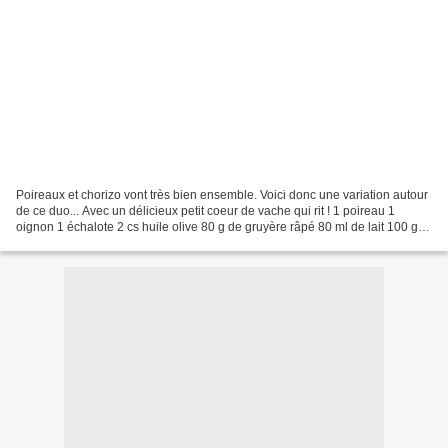
Poireaux et chorizo vont très bien ensemble. Voici donc une variation autour
de ce duo... Avec un délicieux petit coeur de vache qui rit ! 1 poireau 1
oignon 1 échalote 2 cs huile olive 80 g de gruyère râpé 80 ml de lait 100 g
de farine 2 oeufs 3 Vache...