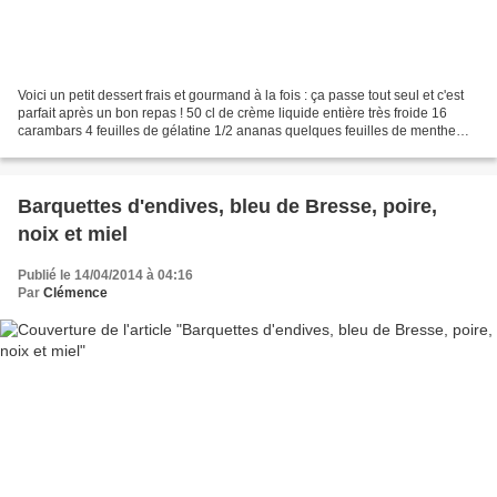
Voici un petit dessert frais et gourmand à la fois : ça passe tout seul et c'est
parfait après un bon repas ! 50 cl de crème liquide entière très froide 16
carambars 4 feuilles de gélatine 1/2 ananas quelques feuilles de menthe
Mettre la gélatine dans...
Barquettes d'endives, bleu de Bresse, poire,
noix et miel
Publié le 14/04/2014 à 04:16
Par
Clémence