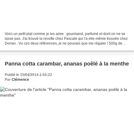
Voici un petit plat comme je les aime : gourmand, parfumé et dont on ne se
lasse pas. J'ai trouvé la recette chez Pascale qui l'a elle-même trouvée chez
Dorian . Vu ces deux références, je ne pouvais que me régaler ! 500g de
viande d'agneau hachée ¼ d'oignon...
Panna cotta carambar, ananas poêlé à la menthe
Publié le 15/04/2014 à 04:22
Par
Clémence