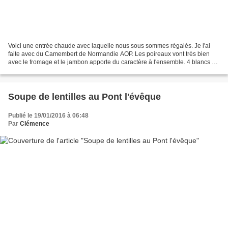
Voici une entrée chaude avec laquelle nous sous sommes régalés. Je l'ai
faite avec du Camembert de Normandie AOP. Les poireaux vont très bien
avec le fromage et le jambon apporte du caractère à l'ensemble. 4 blancs de
poireaux 5 cl de crème 2 tranches...
Soupe de lentilles au Pont l'évêque
Publié le 19/01/2016 à 06:48
Par
Clémence