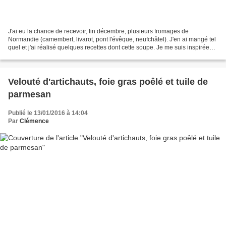
J'ai eu la chance de recevoir, fin décembre, plusieurs fromages de
Normandie (camembert, livarot, pont l'évêque, neufchâtel). J'en ai mangé tel
quel et j'ai réalisé quelques recettes dont cette soupe. Je me suis inspirée
d'une recette du fascicule donné...
Velouté d'artichauts, foie gras poêlé et tuile de
parmesan
Publié le 13/01/2016 à 14:04
Par
Clémence