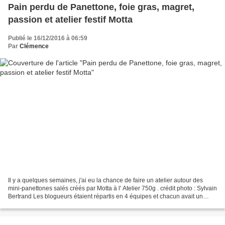
Pain perdu de Panettone, foie gras, magret,
passion et atelier festif Motta
Publié le 16/12/2016 à 06:59
Par
Clémence
Il y a quelques semaines, j'ai eu la chance de faire un atelier autour des
mini-panettones salés créés par Motta à l' Atelier 750g . crédit photo : Sylvain
Bertrand Les blogueurs étaient répartis en 4 équipes et chacun avait un
panier différent et devait...