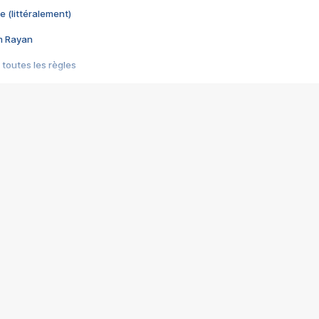
e (littéralement)
im Rayan
 toutes les règles
s les jeux vidéo
us choquant de Rockstar ? - Le scandale BULLY
e plus moche de Steam
du RÊVE tourne au CAUCHEMAR
pendant 8 heures
it… à tort
umiliés par un jeu vidéo
ire - Final Fantasy 8
ti un empire - Age of Empires