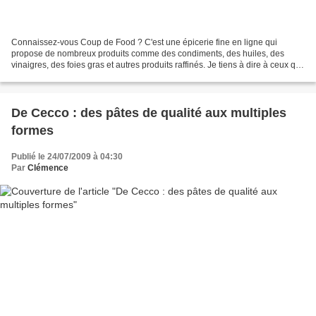
Connaissez-vous Coup de Food ? C'est une épicerie fine en ligne qui
propose de nombreux produits comme des condiments, des huiles, des
vinaigres, des foies gras et autres produits raffinés. Je tiens à dire à ceux qui
médisent sur les blogueurs qui font...
De Cecco : des pâtes de qualité aux multiples
formes
Publié le 24/07/2009 à 04:30
Par
Clémence