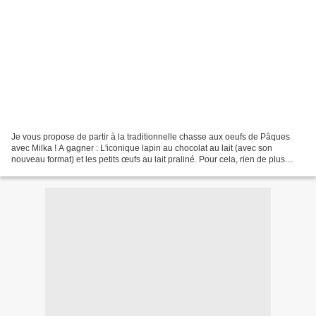
Je vous propose de partir à la traditionnelle chasse aux oeufs de Pâques
avec Milka ! A gagner : L'iconique lapin au chocolat au lait (avec son
nouveau format) et les petits œufs au lait praliné. Pour cela, rien de plus
simple ! Ecrivez-moi un petit commentaire...