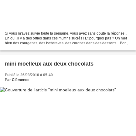
Si vous m'avez suivie toute la semaine, vous avez sans doute la réponse...
Eh oui, il y a des orties dans ces muffins sucrés ! Et pourquoi pas ? On met
bien des courgettes, des betteraves, des carottes dans des desserts... Bon,
j'avoue, ça ne donne pas...
mini moelleux aux deux chocolats
Publié le 26/03/2010 à 05:40
Par
Clémence