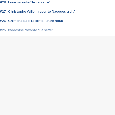
28 : Lorie raconte "Je vais vite"
#27 : Christophe Willem raconte "Jacques a dit"
#26 : Chimène Badi raconte "Entre nous"
#25 : Indochine raconte "3e sexe"
#24 : Zaho raconte "C'est chelou"
#23 : Patrick Bruel raconte "Au café des délices"
#22 : Kyo raconte "Le chemin"
#21 : Nolwenn Leroy raconte "Cassé"
#20 : Patrick Hernandez raconte "Born to be alive"
#19 : Lorie raconte "Près de moi"
#18 : Michael Jones raconte "A nos actes manqués" (avec Jean-Jacque
#17 : Khaled raconte "Aïcha"
#16 : Corneille raconte "Parce qu'on vient de loin"