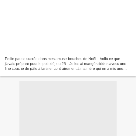
Petite pause sucrée dans mes amuse-bouches de Noël... Voilà ce que
j'avais préparé pour le petit déj du 25... Je les ai mangés tièdes avecc une
fine couche de pâte à tartiner contrairement à ma mère qui en a mis une
bonne couche pour bien sucrer le tout...