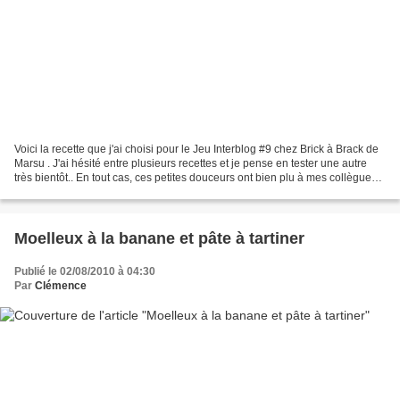
Voici la recette que j'ai choisi pour le Jeu Interblog #9 chez Brick à Brack de
Marsu . J'ai hésité entre plusieurs recettes et je pense en tester une autre
très bientôt.. En tout cas, ces petites douceurs ont bien plu à mes collègues..
Pour l'alléger,...
Moelleux à la banane et pâte à tartiner
Publié le 02/08/2010 à 04:30
Par
Clémence