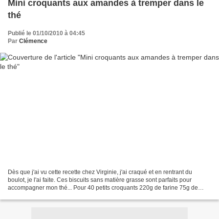
Mini croquants aux amandes à tremper dans le
thé
Publié le 01/10/2010 à 04:45
Par
Clémence
Dès que j'ai vu cette recette chez Virginie, j'ai craqué et en rentrant du
boulot, je l'ai faite. Ces biscuits sans matière grasse sont parfaits pour
accompagner mon thé... Pour 40 petits croquants 220g de farine 75g de
sucre 100g d'amandes non mondées...