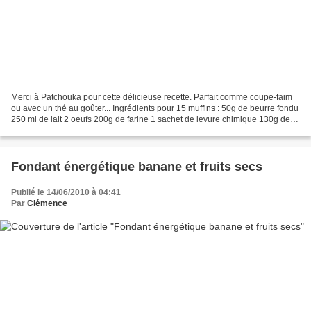
Merci à Patchouka pour cette délicieuse recette. Parfait comme coupe-faim
ou avec un thé au goûter... Ingrédients pour 15 muffins : 50g de beurre fondu
250 ml de lait 2 oeufs 200g de farine 1 sachet de levure chimique 130g de
sucre 1 pincée de sel 1 banane...
Fondant énergétique banane et fruits secs
Publié le 14/06/2010 à 04:41
Par
Clémence