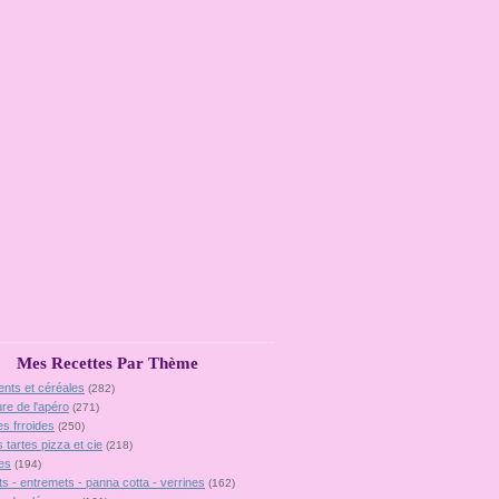
Mes Recettes Par Thème
ents et céréales
(282)
ure de l'apéro
(271)
es frroides
(250)
 tartes pizza et cie
(218)
es
(194)
ts - entremets - panna cotta - verrines
(162)