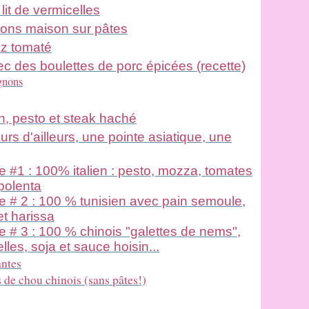
it de vermicelles
vrons maison sur pâtes
riz tomaté
c des boulettes de porc épicées (recette)
gnons
n, pesto et steak haché
rs d'ailleurs, une pointe asiatique, une
#1 : 100% italien : pesto, mozza, tomates
polenta
# 2 : 100 % tunisien avec pain semoule,
t harissa
# 3 : 100 % chinois "galettes de nems",
es, soja et sauce hoisin...
antes
 de chou chinois (sans pâtes!)