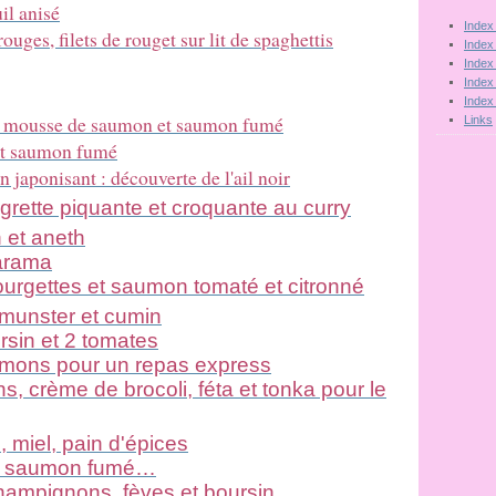
il anisé
Index
ges, filets de rouget sur lit de spaghettis
Index
Index
Index
Index
e, mousse de saumon et saumon fumé
Links
 et saumon fumé
 japonisant : découverte de l'ail noir
rette piquante et croquante au curry
 et aneth
tarama
ourgettes et saumon tomaté et citronné
munster et cumin
rsin et 2 tomates
mons pour un repas express
 crème de brocoli, féta et tonka pour le
 miel, pain d'épices
et saumon fumé…
hampignons, fèves et boursin