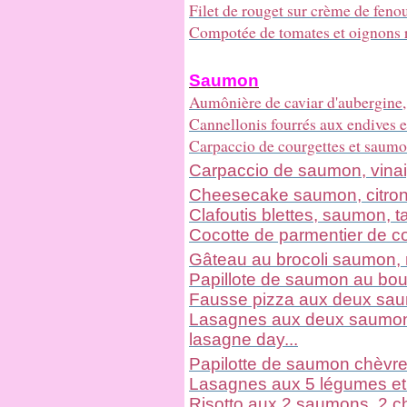
Filet de rouget sur crème de fenou
Compotée de tomates et oignons rou
Saumon
Aumônière de caviar d'aubergin
Cannellonis fourrés aux endives
Carpaccio de courgettes et saumon
Carpaccio de saumon, vinaig
Cheesecake saumon, citron
Clafoutis blettes, saumon, 
Cocotte de parmentier de c
Gâteau au brocoli saumon, 
Papillote de saumon au bou
Fausse pizza aux deux sau
Lasagnes aux deux saumons,
lasagne day...
Papilotte de saumon chèvre,
Lasagnes aux 5 légumes 
Risotto aux 2 saumons, 2 c