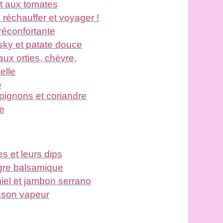
et aux tomates
e réchauffer et voyager !
réconfortante
sky et patate douce
aux orties, chèvre,
elle
é
pignons et coriandre
le
s et leurs dips
igre balsamique
miel et jambon serrano
isson vapeur