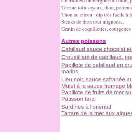
Charlottes d'aubergines au thon, 
Terrine tofu soyeux, thon, poirea
Thon au citron : dip très facile à f
Steaks de thon tout mignons...
Gratin de coquillettes, courgettes
Autres poissons
Cabillaud sauce chocolat et
Croustillant de cabillaud,
Papillote de cabillaud en 
marins
Lieu noir, sauce safranée 
Mulet à la sauce fromage b
Papillote de fruits de mer sur 
Pâtisson farci
Sardines à l'oriental
Tartare de la mer aux algues e