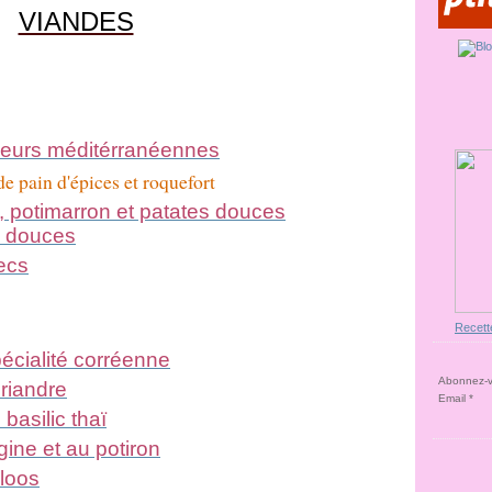
VIANDES
veurs méditérranéennes
e pain d'épices et roquefort
, potimarron et patates douces
s douces
secs
Recett
écialité corréenne
Abonnez-vo
riandre
Email
basilic thaï
rgine et au potiron
loos