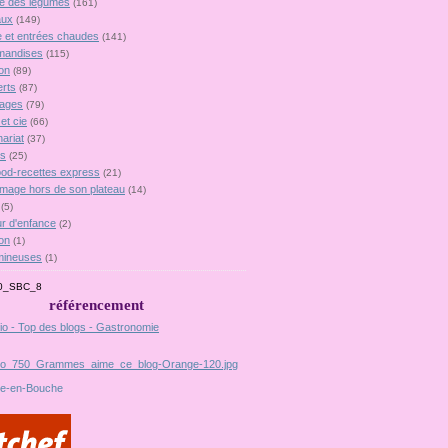
lie des légumes
(161)
aux
(149)
 et entrées chaudes
(141)
mandises
(115)
on
(89)
rts
(87)
ages
(79)
et cie
(66)
ariat
(37)
es
(25)
food-recettes express
(21)
omage hors de son plateau
(14)
(5)
r d'enfance
(2)
on
(1)
mineuses
(1)
référencement