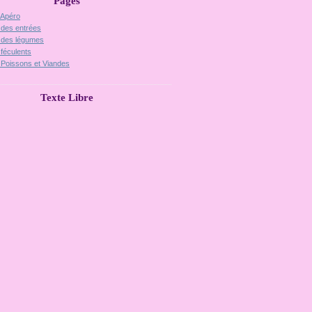
Pages
 Apéro
 des entrées
 des légumes
 féculents
 Poissons et Viandes
Texte Libre