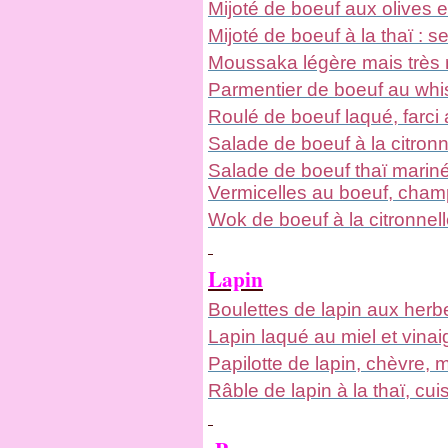
Mijoté de boeuf aux olives 
Mijoté de boeuf à la thaï : s
Moussaka légère mais très 
Parmentier de boeuf au whi
Roulé de boeuf laqué, farci 
Salade de boeuf à la citronn
Salade de boeuf thaï marin
Vermicelles au boeuf, cham
Wok de boeuf à la citronnel
Lapin
Boulettes de lapin aux herbe
Lapin laqué au miel et vina
Papilotte de lapin, chèvre, 
Râble de lapin à la thaï, cu