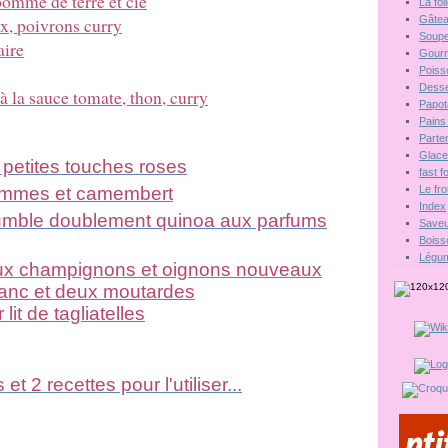
pomme de terre et cie
La fo
ux, poivrons curry
Gâte
Soupe
aire
Gour
Poiss
Desse
 à la sauce tomate, thon, curry
Papot
Pains 
Parten
Glac
 petites touches roses
fast 
 pommes et camembert
Le fr
Index
crumble doublement quinoa aux parfums
Saveu
Boiss
Légu
aux champignons et oignons nouveaux
lanc et deux moutardes
lit de tagliatelles
t 2 recettes pour l'utiliser...