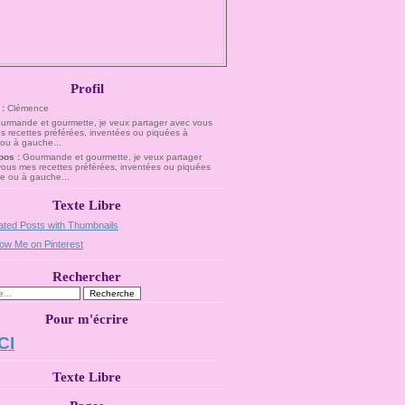
Profil
 :
Clémence
pos :
Gourmande et gourmette, je veux partager
vous mes recettes préférées, inventées ou piquées
te ou à gauche...
Texte Libre
Rechercher
Pour m'écrire
CI
Texte Libre