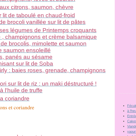
aux citrons, saumon, chèvre
it de taboulé en chaud-froid
 brocoli vanillée sur lit de pâtes
 ses légumes de Printemps croquants
 , champignons et crème balsamique
 de brocolis, mimolette et saumon
de saumon ensoleillé
s, panés au sésame
isant sur lit de Soba
irly : baies roses, grenade, champignons
i sur lit de riz : un maki déstructuré !
l'huile de truffe
a coriandre
ons et coriandre
Fécul
à l'he
Entré
Cakes
Viand
yaour