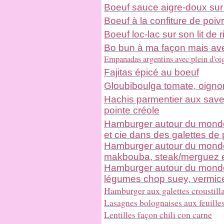
Boeuf sauce aigre-doux sur l
Boeuf à la confiture de poi
Boeuf loc-lac sur son lit de 
Bo bun à ma façon mais ave
Empanadas argentins avec plein d'oi
Fajitas épicé au boeuf
Gloubiboulga tomate, oigno
Hachis parmentier aux saveu
pointe créole
Hamburger autour du monde 
et cie dans des galettes de 
Hamburger autour du monde 
makbouba, steak/merguez e
Hamburger autour du monde 
légumes chop suey, vermicell
Hamburger aux galettes croustill
Lasagnes bolognaises aux feuilles
Lentilles façon chili con carne