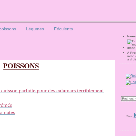
poissons
Légumes
Féculents
Name
À Pro
avec 
à droi
POISSONS
a cuisson parfaite pour des calamars terriblement
crémés
tomates
I
C'est