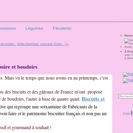
poissons
Légumes
Féculents
Name
de poulet...
Kefta d'agneau, souvenir d'une... >>
À Pro
avec 
à droi
oire et boudoirs
es. Mais vu le temps que nous avons eu au printemps, c'est
nts des biscuits et des gâteaux de France m'ont proposé
Biscuits et
e de boudoirs, l'autre à base de quatre quart.
ive qui regroupe une soixantaine de Fabricants de la
I
voir-faire et le patrimoine biscuitier français et non pas un
C'est
ssif et gourmand à souhait !