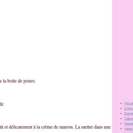
e la boîte de poires
de
Fécul
à l'he
Entré
Cakes
Viand
petit et délicatement à la crème de marron. La mettre dans une
yaour