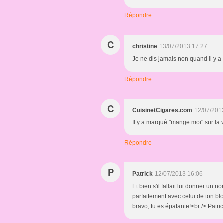
Répondre
C
christine
13/07/2013 17:27
Je ne dis jamais non quand il y 
Répondre
C
CuisinetCigares.com
12/07/201
Il y a marqué "mange moi" sur la ver
Répondre
P
Patrick
12/07/2013 16:06
Et bien s'il fallait lui donner un 
parfaitement avec celui de ton blo
bravo, tu es épatante!<br /> Patri