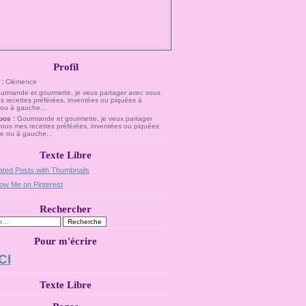
Profil
 :
Clémence
pos :
Gourmande et gourmette, je veux partager
vous mes recettes préférées, inventées ou piquées
te ou à gauche...
Texte Libre
Rechercher
Pour m'écrire
CI
Texte Libre