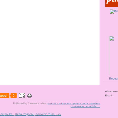
Recett
Abonnez-vo
epost
0
Email
yaourts - entremets - panna cotta - verrines
Published by Clémence
-
dans
commenter cet article
…
de poulet...
Kefta d'agneau, souvenir d'une... >>