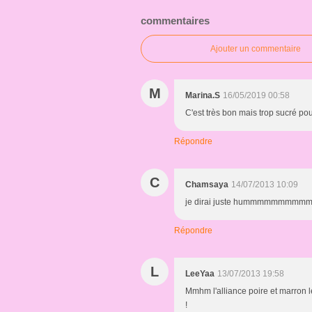
commentaires
Ajouter un commentaire
M
Marina.S
16/05/2019 00:58
C'est très bon mais trop sucré pou
Répondre
C
Chamsaya
14/07/2013 10:09
je dirai juste hummmmmmmm
Répondre
L
LeeYaa
13/07/2013 19:58
Mmhm l'alliance poire et marron le
!