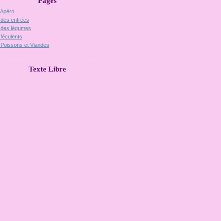
Pages
 Apéro
 des entrées
 des légumes
 féculents
 Poissons et Viandes
Texte Libre