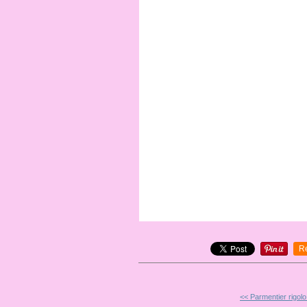
R
<< Parmentier rigolo 