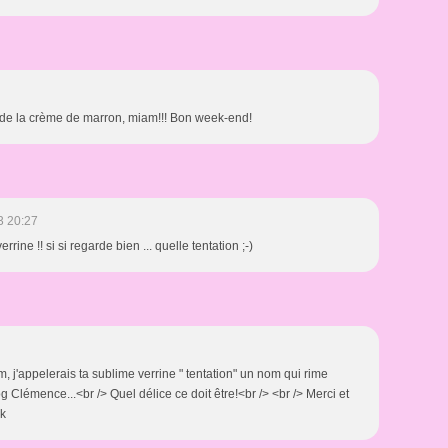
a de la crème de marron, miam!!! Bon week-end!
3 20:27
rine !! si si regarde bien ... quelle tentation ;-)
nom, j'appelerais ta sublime verrine " tentation" un nom qui rime
g Clémence...<br /> Quel délice ce doit être!<br /> <br /> Merci et
ck