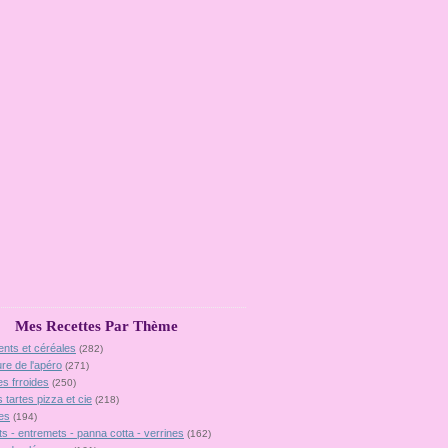
Mes Recettes Par Thème
ents et céréales
(282)
ure de l'apéro
(271)
es frroides
(250)
 tartes pizza et cie
(218)
es
(194)
ts - entremets - panna cotta - verrines
(162)