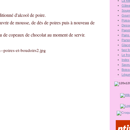
La fo
Gâte
Soupe
itionné d'alcool de poire.
Gour
Poiss
ouvrir de mousse, de dés de poires puis à nouveau de
Desse
Papot
 ou de copeaux de chocolat au moment de servir.
Pains 
Parten
Glac
fast 
Le fr
Index
Saveu
Boiss
Légu