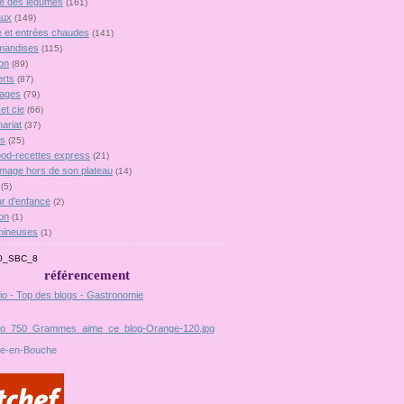
lie des légumes
(161)
aux
(149)
 et entrées chaudes
(141)
mandises
(115)
on
(89)
rts
(87)
ages
(79)
et cie
(66)
ariat
(37)
es
(25)
food-recettes express
(21)
omage hors de son plateau
(14)
(5)
r d'enfance
(2)
on
(1)
mineuses
(1)
référencement