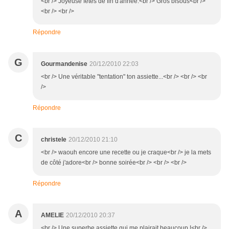
<br /> Joyeuse fêtes de fin d'année.<br /> Gros bisous<br />
<br /> <br />
Répondre
G
Gourmandenise
20/12/2010 22:03
<br /> Une véritable "tentation" ton assiette...<br /> <br /> <br
/>
Répondre
C
christele
20/12/2010 21:10
<br /> waouh encore une recette ou je craque<br /> je la mets
de côté j'adore<br /> bonne soirée<br /> <br /> <br />
Répondre
A
AMELIE
20/12/2010 20:37
<br /> Une superbe assiette qui me plairait beaucoup !<br />