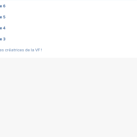
e 6
e 5
e 4
e 3
s créatrices de la VF !
e 2
e 1
e Mektoub My Love arrive enfin ! Rencontre avec Shaïn Boumedine et Sal
i : après Toni en famille
elle réalise le bouleversant Dites lui que je l'aime
ais ! Rencontre autour de Vie privée de Rebecca Zlotowski
 de Marguerite, Grave... Rencontre avec Ella Rumpf