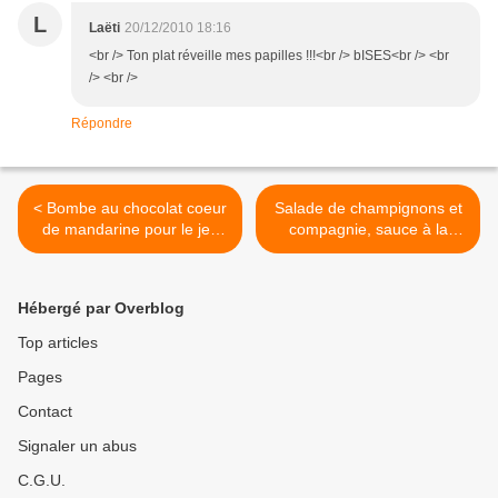
L
Laëti
20/12/2010 18:16
<br /> Ton plat réveille mes papilles !!!<br /> bISES<br /> <br
/> <br />
Répondre
< Bombe au chocolat coeur
Salade de champignons et
de mandarine pour le jeu
compagnie, sauce à la
Interblog 12
savora, parmesan >
Hébergé par Overblog
Top articles
Pages
Contact
Signaler un abus
C.G.U.