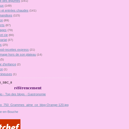
lie des légumes
(161)
aux
(149)
 et entrées chaudes
(141)
mandises
(115)
on
(89)
rts
(87)
ages
(79)
et cie
(66)
ariat
(37)
es
(25)
food-recettes express
(21)
omage hors de son plateau
(14)
(5)
r d'enfance
(2)
on
(1)
mineuses
(1)
référencement