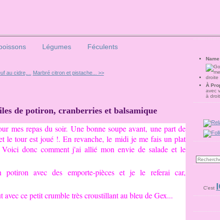
poissons
Légumes
Féculents
Name
f au cidre,...
Marbré citron et pistache... >>
À Pro
avec 
à droi
iles de potiron, cranberries et balsamique
our mes repas du soir. Une bonne soupe avant, une part de
 le tour est joué !. En revanche, le midi je me fais un plat
. Voici donc comment j'ai allié mon envie de salade et le
otiron avec des emporte-pièces et je le referai car,
I
C'est
out avec ce petit crumble très croustillant au bleu de Gex...