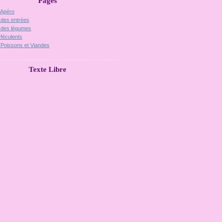
Pages
 Apéro
 des entrées
 des légumes
 féculents
 Poissons et Viandes
Texte Libre