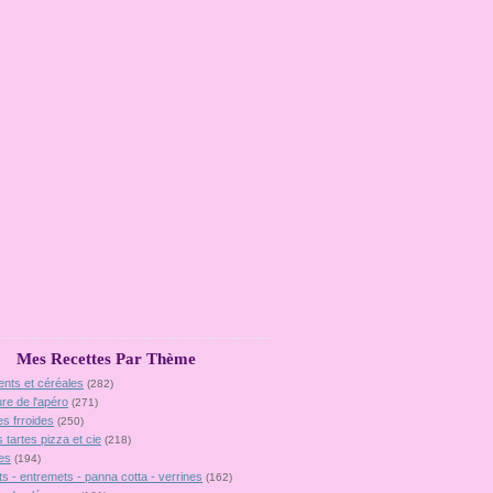
Mes Recettes Par Thème
ents et céréales
(282)
ure de l'apéro
(271)
es frroides
(250)
 tartes pizza et cie
(218)
es
(194)
ts - entremets - panna cotta - verrines
(162)