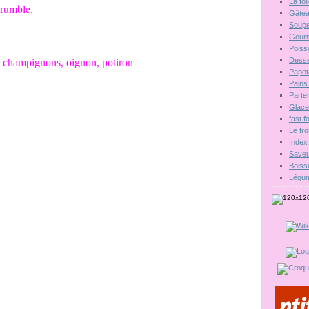
La fo
crumble.
Gâte
Soupe
Gour
Poiss
Desse
Papot
Pains 
Parten
Glac
fast 
Le fr
Index
Saveu
Boiss
Légu