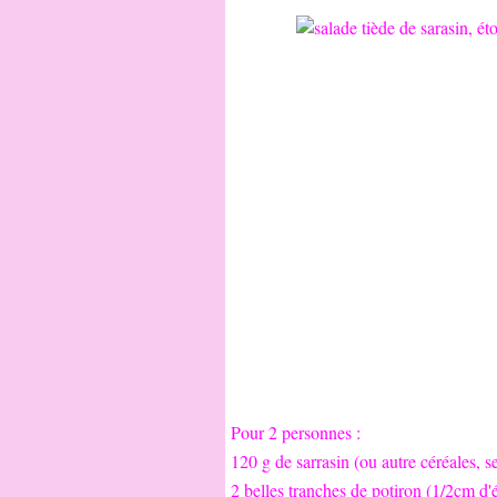
Pour 2 personnes :
120 g de sarrasin (ou autre céréales, s
2 belles tranches de potiron (1/2cm d'