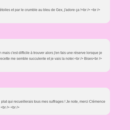
étoiles et par le crumble au bleu de Gex, j'adore ça !<br /> <br />
mais c'est difficile à trouver alors j'en fais une réserve lorsque je
recette me semble succulente et je vais la noter.<br /> Bises<br />
n plat qui recueillerais tous mes suffrages ! Je note, merci Clémence
<br /> <br />