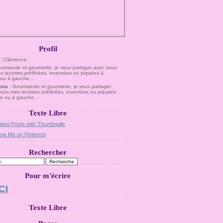
Profil
 :
Clémence
pos :
Gourmande et gourmette, je veux partager
vous mes recettes préférées, inventées ou piquées
te ou à gauche...
Texte Libre
Rechercher
Pour m'écrire
CI
Texte Libre