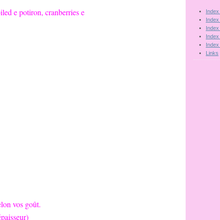
Index
Index
Index
Index
Index
Links
elon vos goût.
épaisseur)