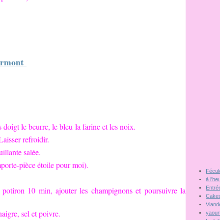
ermont
doigt le beurre, le bleu la farine et les noix.
aisser refroidir.
uillante salée.
porte-pièce étoile pour moi).
Fécul
à l'he
Entré
e potiron 10 min, ajouter les champignons et poursuivre la
Cakes
Viand
naigre, sel et poivre.
yaour