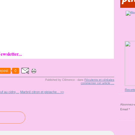
ewsletter...
epost
0
Féculents et céréales
Published by Clémence
-
dans
commenter cet article
…
Recett
f au cidre,...
Marbré citron et pistache... >>
Abonnez-vo
Email