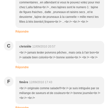
commentaires , en attendant si vous le pouvez votez pour moi
chez Lalla fatima<br /> , mes tajines sont le numero 1 : tajine
de figues fraiches , datte , pruneaux et raisins secs , et le
deuxieme , tajine de pruneaux à la cannelle = mille merci les
filles à très bientot j'éspere<br /> ...<br /> <br /> <br />
Répondre
C
christèle
12/09/2010 20:57
<br /> jamais tester poivrons pêches , mais cela à l'air bon<br
/> salade bien colorès<br /> bonne soirée<br /> <br /> <br />
Répondre
F
fimère
12/09/2010 17:43
<br /> originale comme salade!!!<br /> je suis intriguée par ce
mélange de saveurs et de couleurs<br /> bonne journée<br />
<br /> <br />
Répondre