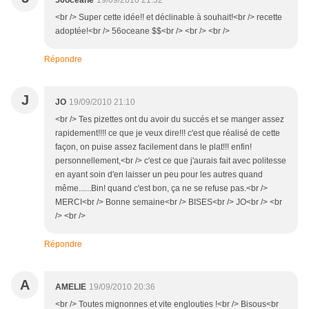
56oceane
19/09/2010 21:32
<br /> Super cette idée!! et déclinable à souhait!<br /> recette
adoptée!<br /> 56oceane $$<br /> <br /> <br />
Répondre
J
JO
19/09/2010 21:10
<br /> Tes pizettes ont du avoir du succés et se manger assez
rapidement!!!! ce que je veux dire!!! c'est que réalisé de cette
façon, on puise assez facilement dans le plat!!! enfin!
personnellement,<br /> c'est ce que j'aurais fait avec politesse
en ayant soin d'en laisser un peu pour les autres quand
même......Bin! quand c'est bon, ça ne se refuse pas.<br />
MERCI<br /> Bonne semaine<br /> BISES<br /> JO<br /> <br
/> <br />
Répondre
A
AMELIE
19/09/2010 20:36
<br /> Toutes mignonnes et vite englouties !<br /> Bisous<br