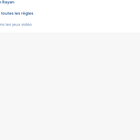
im Rayan
 toutes les règles
s les jeux vidéo
us choquant de Rockstar ? - Le scandale BULLY
e plus moche de Steam
du RÊVE tourne au CAUCHEMAR
pendant 8 heures
it… à tort
umiliés par un jeu vidéo
ire - Final Fantasy 8
ti un empire - Age of Empires
story DOFUS
tard, il crée l'un des pires jeux de tous les temps, MindsEye.