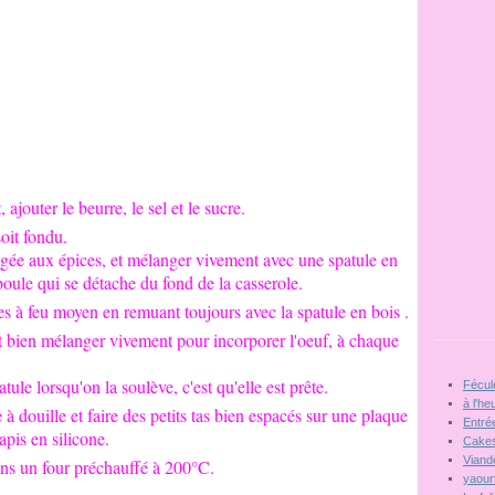
, ajouter le beurre, le sel et le sucre.
soit fondu.
ngée aux épices, et mélanger vivement avec une spatule en
boule qui se détache du fond de la casserole.
es à feu moyen en remuant toujours avec la spatule en bois .
et bien mélanger vivement pour incorporer l'oeuf, à chaque
ule lorsqu'on la soulève, c'est qu'elle est prête.
Fécul
à l'he
 douille et faire des petits tas bien espacés sur une plaque
Entré
apis en silicone.
Cakes
Viand
ns un four préchauffé à 200°C.
yaour