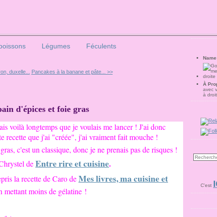
poissons
Légumes
Féculents
Name
n, duxelle...
Pancakes à la banane et pâte... >>
À Pro
avec 
à droi
ain d'épices et foie gras
ais voilà longtemps que je voulais me lancer ! J'ai donc
te recette que j'ai "créée", j'ai vraiment fait mouche !
ras, c'est un classique, donc je ne prenais pas de risques !
Entre rire et cuisine
.
e Chrystel de
Mes livres, ma cuisine et
epris la recette de Caro de
I
C'est
n mettant moins de gélatine !