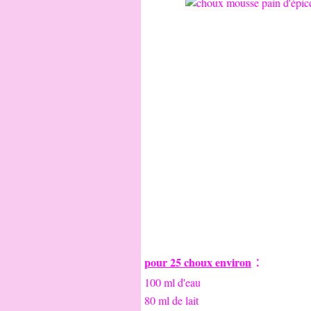
:
pour 25 choux environ
100 ml d'eau
80 ml de lait