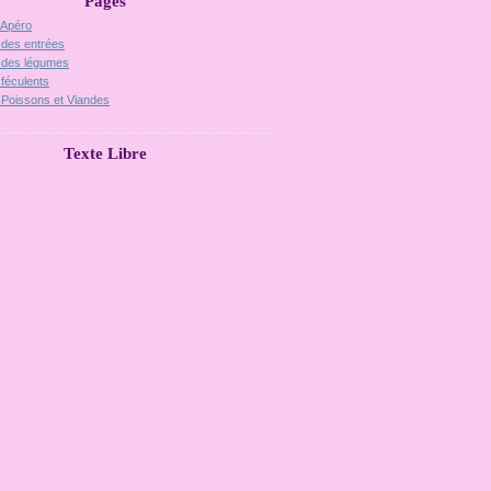
Pages
 Apéro
 des entrées
 des légumes
 féculents
 Poissons et Viandes
Texte Libre