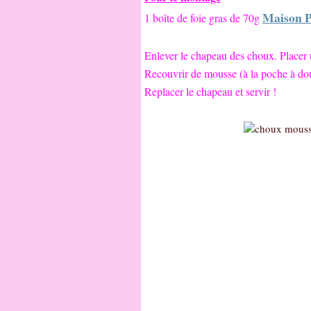
Maison P
1 boîte de foie gras
de 70g
Enlever le chapeau des choux. Placer 
Recouvrir de mousse (à la poche à dou
Replacer le chapeau et servir !