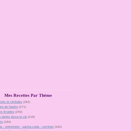
Mes Recettes Par Thème
ents et céréales
(282)
ure de l'apéro
(271)
es frroides
(250)
 tartes pizza et cie
(218)
es
(194)
ts - entremets - panna cotta - verrines
(162)