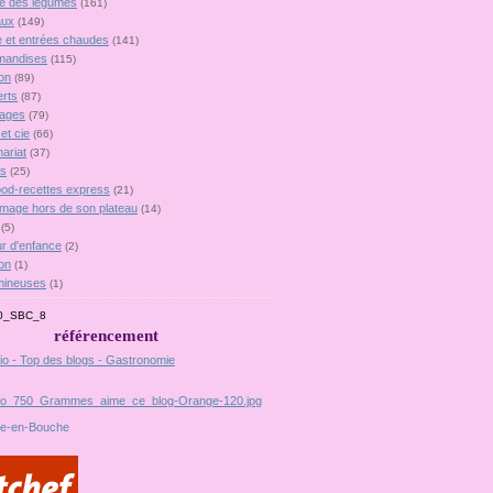
lie des légumes
(161)
aux
(149)
 et entrées chaudes
(141)
mandises
(115)
on
(89)
rts
(87)
ages
(79)
et cie
(66)
ariat
(37)
es
(25)
food-recettes express
(21)
omage hors de son plateau
(14)
(5)
r d'enfance
(2)
on
(1)
mineuses
(1)
référencement