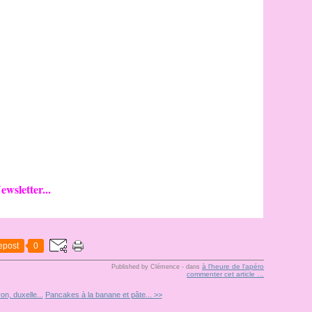
ewsletter...
epost
0
à l'heure de l'apéro
Published by Clémence
-
dans
commenter cet article
…
n, duxelle...
Pancakes à la banane et pâte... >>