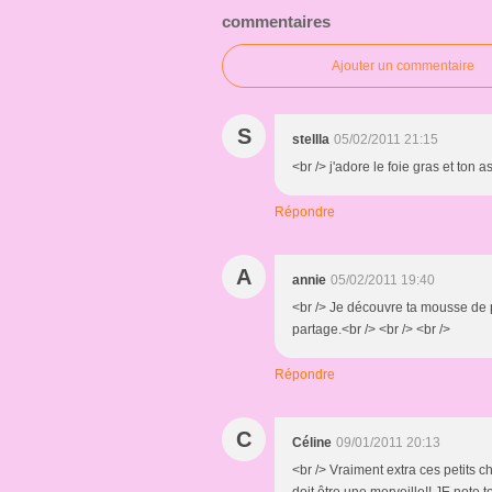
commentaires
Ajouter un commentaire
S
stellla
05/02/2011 21:15
<br /> j'adore le foie gras et ton 
Répondre
A
annie
05/02/2011 19:40
<br /> Je découvre ta mousse de p
partage.<br /> <br /> <br />
Répondre
C
Céline
09/01/2011 20:13
<br /> Vraiment extra ces petits ch