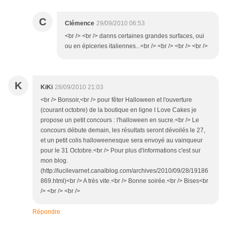
C
Clémence
29/09/2010 06:53
<br /> <br /> danns certaines grandes surfaces, oui
ou en épiceries italiennes...<br /> <br /> <br /> <br />
K
KiKi
28/09/2010 21:03
<br /> Bonsoir,<br /> pour fêter Halloween et l'ouverture
(courant octobre) de la boutique en ligne I Love Cakes je
propose un petit concours : l'halloween en sucre.<br /> Le
concours débute demain, les résultats seront dévoilés le 27,
et un petit colis halloweenesque sera envoyé au vainqueur
pour le 31 Octobre.<br /> Pour plus d'informations c'est sur
mon blog.
(http://lucilevarnet.canalblog.com/archives/2010/09/28/19186
869.html)<br /> A très vite.<br /> Bonne soirée.<br /> Bises<br
/> <br /> <br />
Répondre