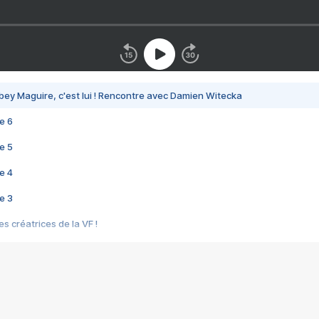
bey Maguire, c'est lui ! Rencontre avec Damien Witecka
e 6
e 5
e 4
e 3
s créatrices de la VF !
e 2
e 1
e Mektoub My Love arrive enfin ! Rencontre avec Shaïn Boumedine et Sal