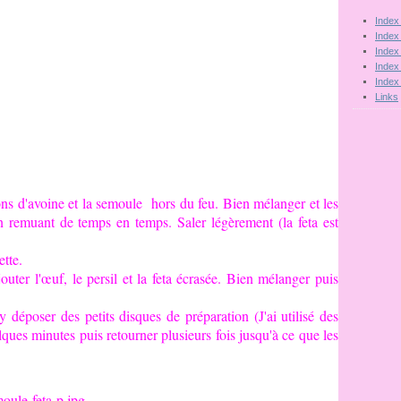
Index
Index
Index
Index
Index
Links
ocons d'avoine et la semoule hors du feu. Bien mélanger et les
n remuant de temps en temps. Saler légèrement (la feta est
ette.
jouter l'œuf, le persil et la feta écrasée. Bien mélanger puis
 déposer des petits disques de préparation (J'ai utilisé des
elques minutes puis retourner plusieurs fois jusqu'à ce que les