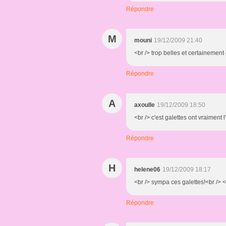
Répondre
M
mouni
19/12/2009 21:40
<br /> trop belles et certainement 
Répondre
A
axoulle
19/12/2009 18:50
<br /> c'est galettes ont vraiment 
Répondre
H
helene06
19/12/2009 18:17
<br /> sympa ces galettes!<br /> <
Répondre