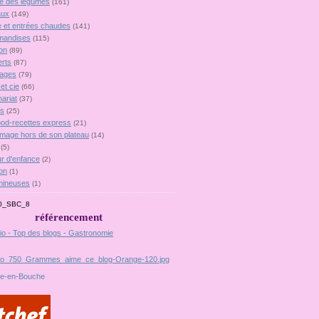
lie des légumes
(161)
aux
(149)
 et entrées chaudes
(141)
mandises
(115)
on
(89)
rts
(87)
ages
(79)
et cie
(66)
ariat
(37)
es
(25)
food-recettes express
(21)
omage hors de son plateau
(14)
(5)
r d'enfance
(2)
on
(1)
mineuses
(1)
référencement