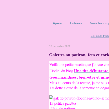
Apéro
Entrées
Viandes ou 
<< Salade tahiti
18 décembre 2009
Galettes au potiron, feta et cor
Voilà une petite recette que j'ai vue c
Une tite débutante
Elodie, du blog
Gourmandises, bien-être et min
Mais au cours de la recette, je me suis
J'ai douc ajouté de la semoule en qégale.
15 petites galettes :
-220g de potiron