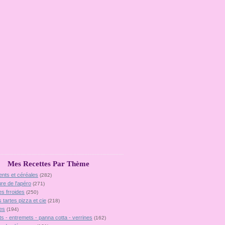
Mes Recettes Par Thème
ents et céréales
(282)
ure de l'apéro
(271)
es frroides
(250)
 tartes pizza et cie
(218)
es
(194)
ts - entremets - panna cotta - verrines
(162)