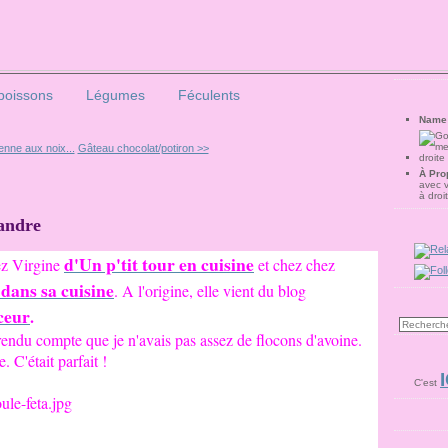
poissons
Légumes
Féculents
Name
enne aux noix...
Gâteau chocolat/potiron >>
À Pro
avec 
à droi
iandre
d'Un p'tit tour en cuisine
hez Virgine
et
chez chez
 dans sa cuisine
. A l'origine, elle vient du blog
ceur
.
 rendu compte que je n'avais pas assez de flocons d'avoine.
 C'était parfait !
I
C'est