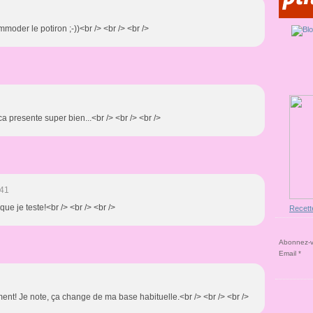
oder le potiron ;-))<br /> <br /> <br />
! ca presente super bien...<br /> <br /> <br />
:41
 que je teste!<br /> <br /> <br />
Recett
Abonnez-vo
Email
ement! Je note, ça change de ma base habituelle.<br /> <br /> <br />