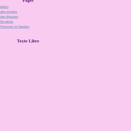
Pages
 Apéro
 des entrées
 des légumes
 féculents
 Poissons et Viandes
Texte Libre