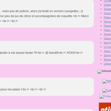
La fo
Gâte
Soupe
.. mais pas de potiron, alors j'ai testé en version courgettes ;-))
Gour
d'un peu de jus de citron et accompagnées de roquette.<br /> Merci
Poiss
> <br /> <br />
Desse
Papot
Pains 
Parten
Glac
fast 
Le fr
Index
 tarder à me laisser tenter !!!!<br /> @ bientôt<br /> XOXO<br />
Saveu
Boiss
Légu
 pour me plaire !<br /> <br /> <br />