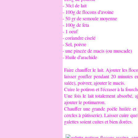
- 30cl de lait
- 100g de flocons d'avoine
- 50 gr de semoule moyenne
- 100g de feta
- 1 oeuf
- coriandre ciselé
- Sel, poivre
- une pincée de macis (ou muscade)
- Huile d'arachide
Faire chauffer le lait. Ajouter les fl
laisser gonfler pendant 20 minutes e
salée), poivrer, ajouter le macis.
Cuire le potiron et l'écraser à la fourch
Une fois le lait totalement absorbé, a
ajouter le potimarron.
Chauffer une grande poêle huilée et y
cercles à pâtisserie). Laisser cuire qu
galettes soient cuites et bien dorées.