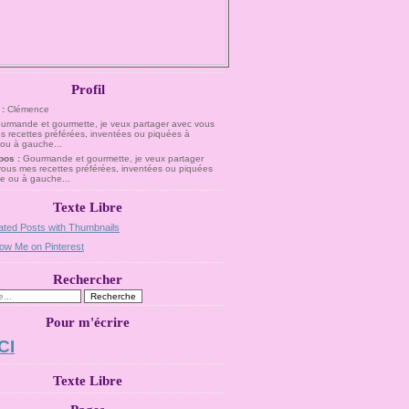
Profil
 :
Clémence
pos :
Gourmande et gourmette, je veux partager
vous mes recettes préférées, inventées ou piquées
te ou à gauche...
Texte Libre
Rechercher
Pour m'écrire
CI
Texte Libre