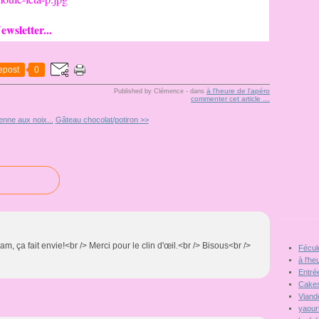
ewsletter...
epost
0
à l'heure de l'apéro
Published by Clémence
-
dans
commenter cet article
…
enne aux noix...
Gâteau chocolat/potiron >>
iam, ça fait envie!<br /> Merci pour le clin d'œil.<br /> Bisous<br />
Fécul
à l'he
Entré
Cakes
Viand
yaour