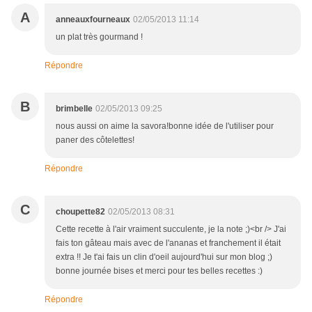
A
anneauxfourneaux
02/05/2013 11:14
un plat très gourmand !
Répondre
B
brimbelle
02/05/2013 09:25
nous aussi on aime la savora!bonne idée de l'utiliser pour
paner des côtelettes!
Répondre
C
choupette82
02/05/2013 08:31
Cette recette à l'air vraiment succulente, je la note ;)<br /> J'ai
fais ton gâteau mais avec de l'ananas et franchement il était
extra !! Je t'ai fais un clin d'oeil aujourd'hui sur mon blog ;)
bonne journée bises et merci pour tes belles recettes :)
Répondre