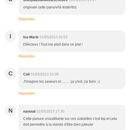
uneliyaasdebonneschoses
01/05/2013 21:07
originale cette panure!!à tester!biz
Répondre
I
Isa-Marie
01/05/2013 20:55
Délicieux ! Tout me plait dans ce plat !
Répondre
C
Cali
01/05/2013 19:36
J'imagine les saveurs et ......... ça y'est, j'ai faim ;-)
Répondre
N
nanoud
01/05/2013 17:30
Cette panure croustillante sur ces cotelettes c'est top et cela
doit permettre à la viande d'être bien juteuse