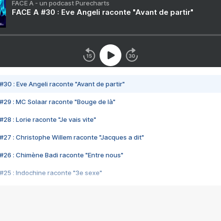
FACE A - un podcast Purecharts
FACE A #30 : Eve Angeli raconte "Avant de partir"
#30 : Eve Angeli raconte "Avant de partir"
#29 : MC Solaar raconte "Bouge de là"
28 : Lorie raconte "Je vais vite"
#27 : Christophe Willem raconte "Jacques a dit"
#26 : Chimène Badi raconte "Entre nous"
#25 : Indochine raconte "3e sexe"
#24 : Zaho raconte "C'est chelou"
#23 : Patrick Bruel raconte "Au café des délices"