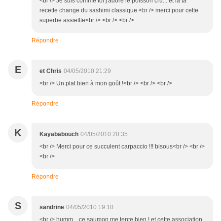
<br /> Je suis comme toi j'adore le poisson cru... et là ta
recette change du sashimi classique.<br /> merci pour cette
superbe assiettte<br /> <br /> <br />
Répondre
E
et Chris
04/05/2010 21:29
<br /> Un plat bien à mon goût !<br /> <br /> <br />
Répondre
K
Kayababouch
04/05/2010 20:35
<br /> Merci pour ce succulent carpaccio !!! bisous<br /> <br />
<br />
Répondre
S
sandrine
04/05/2010 19:10
<br /> humm... ce saumon me tente bien ! et cette association