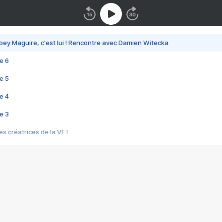
bey Maguire, c'est lui ! Rencontre avec Damien Witecka
e 6
e 5
e 4
e 3
s créatrices de la VF !
e 2
e 1
e Mektoub My Love arrive enfin ! Rencontre avec Shaïn Boumedine et Sal
i : après Toni en famille
elle réalise le bouleversant Dites lui que je l'aime