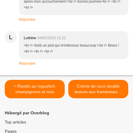
après mon accouchement !<br /> bonne journée<br /> <br />
<br />
Répondre
L
Luthine
04/05/2010 15:22
<br /> Voilà un plat qui m'intéresse beaucoup !<br /> Bises !
<br /> <br /> <br />
Répondre
< Risotto au roquefort,
Crème de coco double
champignons et noix
texture aux framboises et
chocolat au lait >
Hébergé par Overblog
Top articles
Pages