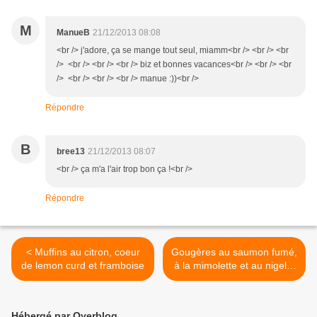
M
ManueB
21/12/2013 08:08
<br /> j'adore, ça se mange tout seul, miamm<br /> <br /> <br
/> <br /> <br /> <br /> biz et bonnes vacances<br /> <br /> <br
/> <br /> <br /> <br /> manue :))<br />
Répondre
B
bree13
21/12/2013 08:07
<br /> ça m'a l'air trop bon ça !<br />
Répondre
< Muffins au citron, coeur
Gougères au saumon fumé,
de lemon curd et framboise
à la mimolette et au nigelle
>
Hébergé par Overblog