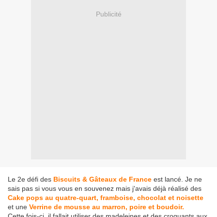
Publicité
Le 2e défi des
Biscuits & Gâteaux de France
est lancé. Je ne
sais pas si vous vous en souvenez mais j'avais déjà réalisé des
Cake pops au quatre-quart, framboise, chocolat et noisette
et une
Verrine de mousse au marron, poire et boudoir.
Cette fois-ci, il fallait utiliser des madeleines et des croquants aux