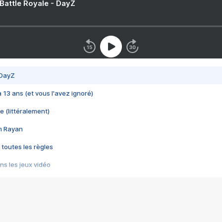
 Battle Royale - DayZ
 DayZ
 a 13 ans (et vous l'avez ignoré)
e (littéralement)
im Rayan
 toutes les règles
s les jeux vidéo
us choquant de Rockstar ? - Le scandale BULLY
e plus moche de Steam
du RÊVE tourne au CAUCHEMAR