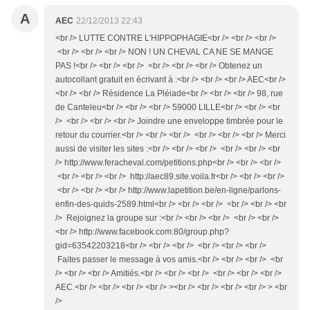
A
AEC
22/12/2013 22:43
<br /> LUTTE CONTRE L'HIPPOPHAGIE<br /> <br /> <br />
<br /> <br /> <br /> NON ! UN CHEVAL CA NE SE MANGE
PAS !<br /> <br /> <br /> <br /> <br /> <br /> Obtenez un
autocollant gratuit en écrivant à :<br /> <br /> <br /> AEC<br />
<br /> <br /> Résidence La Pléiade<br /> <br /> <br /> 98, rue
de Canteleu<br /> <br /> <br /> 59000 LILLE<br /> <br /> <br
/> <br /> <br /> <br /> Joindre une enveloppe timbrée pour le
retour du courrier.<br /> <br /> <br /> <br /> <br /> <br /> Merci
aussi de visiter les sites :<br /> <br /> <br /> <br /> <br /> <br
/> http://www.feracheval.com/petitions.php<br /> <br /> <br />
<br /> <br /> <br /> http://aec89.site.voila.fr<br /> <br /> <br />
<br /> <br /> <br /> http://www.lapetition.be/en-ligne/parlons-
enfin-des-quids-2589.html<br /> <br /> <br /> <br /> <br /> <br
/> Rejoignez la groupe sur :<br /> <br /> <br /> <br /> <br />
<br /> http://www.facebook.com:80/group.php?
gid=63542203218<br /> <br /> <br /> <br /> <br /> <br />
Faites passer le message à vos amis.<br /> <br /> <br /> <br
/> <br /> <br /> Amitiés.<br /> <br /> <br /> <br /> <br /> <br />
AEC.<br /> <br /> <br /> <br /> ><br /> <br /> <br /> <br /> > <br
/>