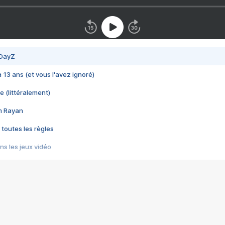
 DayZ
 a 13 ans (et vous l'avez ignoré)
e (littéralement)
im Rayan
 toutes les règles
s les jeux vidéo
us choquant de Rockstar ? - Le scandale BULLY
e plus moche de Steam
du RÊVE tourne au CAUCHEMAR
pendant 8 heures