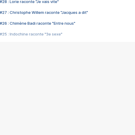
28 : Lorie raconte "Je vais vite"
#27 : Christophe Willem raconte "Jacques a dit"
#26 : Chimène Badi raconte "Entre nous"
#25 : Indochine raconte "3e sexe"
#24 : Zaho raconte "C'est chelou"
#23 : Patrick Bruel raconte "Au café des délices"
#22 : Kyo raconte "Le chemin"
#21 : Nolwenn Leroy raconte "Cassé"
#20 : Patrick Hernandez raconte "Born to be alive"
#19 : Lorie raconte "Près de moi"
#18 : Michael Jones raconte "A nos actes manqués" (avec Jean-Jacque
#17 : Khaled raconte "Aïcha"
#16 : Corneille raconte "Parce qu'on vient de loin"