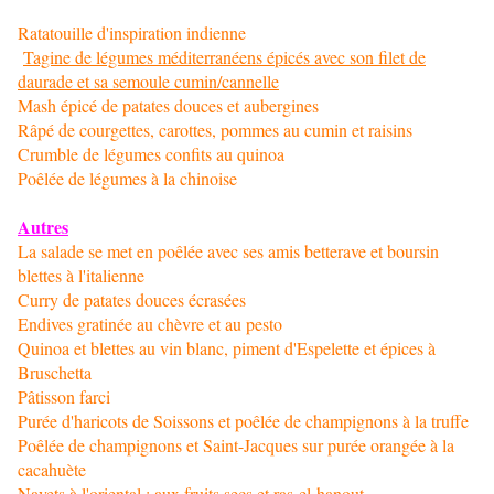
Ratatouille d'inspiration indienne
Tagine de légumes méditerranéens épicés avec son filet de
daurade et sa semoule cumin/cannelle
Mash épicé de patates douces et aubergines
Râpé de courgettes, carottes, pommes au cumin et raisins
Crumble de légumes confits au quinoa
Poêlée de légumes à la chinoise
Autres
La salade se met en poêlée avec ses amis betterave et boursin
blettes à l'italienne
Curry de patates douces écrasées
Endives gratinée au chèvre et au pesto
Quinoa et blettes au vin blanc, piment d'Espelette et épices à
Bruschetta
Pâtisson farci
Purée d'haricots de Soissons et poêlée de champignons à la truffe
Poêlée de champignons et Saint-Jacques sur purée orangée à la
cacahuète
Navets à l'oriental : aux fruits secs et ras-el-hanout