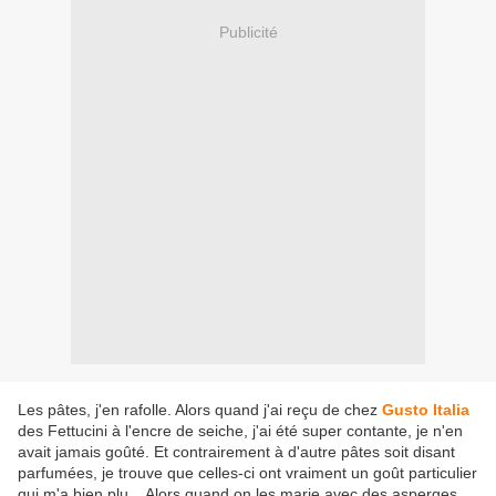
Publicité
Les pâtes, j'en rafolle. Alors quand j'ai reçu de chez
Gusto Italia
des Fettucini à l'encre de seiche, j'ai été super contante, je n'en
avait jamais goûté. Et contrairement à d'autre pâtes soit disant
parfumées, je trouve que celles-ci ont vraiment un goût particulier
qui m'a bien plu... Alors quand on les marie avec des asperges,