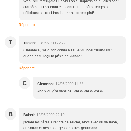
Waouh!! C'est rigolo!! De visu on a l'impression qu'elles sont
cramées... Et pourtant elles ont l'air en même temps si
délicieuses... c'est très étonnant comme plat!
Répondre
T
Tiuscha
13/05/2009 22:27
Clémence, j'ai vu ton comm au sujet du boeuf irlandais :
quand as-tu reçu ta pièce de viande ?
Répondre
C
Clémence
14/05/2009 11:22
<br /> du gîte sans os...<br /> <br /> <br />
B
Babeth
13/05/2009 22:19
j'adore les pâtes à l'encre de seiche, alors avec du saumon,
du safran et des asperges, c'est très gourmand