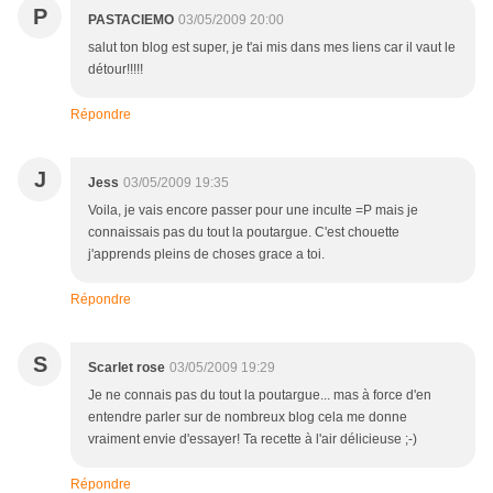
P
PASTACIEMO
03/05/2009 20:00
salut ton blog est super, je t'ai mis dans mes liens car il vaut le
détour!!!!!
Répondre
J
Jess
03/05/2009 19:35
Voila, je vais encore passer pour une inculte =P mais je
connaissais pas du tout la poutargue. C'est chouette
j'apprends pleins de choses grace a toi.
Répondre
S
Scarlet rose
03/05/2009 19:29
Je ne connais pas du tout la poutargue... mas à force d'en
entendre parler sur de nombreux blog cela me donne
vraiment envie d'essayer! Ta recette à l'air délicieuse ;-)
Répondre