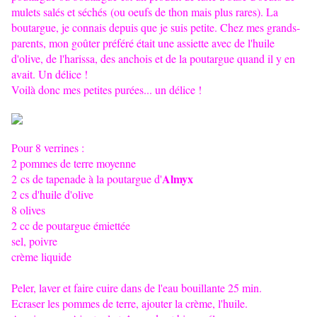
mulets salés et séchés (ou oeufs de thon mais plus rares). La
boutargue, je connais depuis que je suis petite. Chez mes grands-
parents, mon goûter préféré était une assiette avec de l'huile
d'olive, de l'harissa, des anchois et de la poutargue quand il y en
avait. Un délice !
Voilà donc mes petites purées... un délice !
Pour 8 verrines :
2 pommes de terre moyenne
Almyx
2 cs de tapenade à la poutargue d'
2 cs d'huile d'olive
8 olives
2 cc de poutargue émiettée
sel, poivre
crème liquide
Peler, laver et faire cuire dans de l'eau bouillante 25 min.
Ecraser les pommes de terre, ajouter la crème, l'huile.