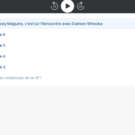
bey Maguire, c'est lui ! Rencontre avec Damien Witecka
e 6
e 5
e 4
e 3
s créatrices de la VF !
e 2
e 1
e Mektoub My Love arrive enfin ! Rencontre avec Shaïn Boumedine et Sal
i : après Toni en famille
elle réalise le bouleversant Dites lui que je l'aime