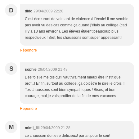
D
dido
29/04/2009 22:20
C'est écœurant de voir tant de violence à l'école! Il me semble
pas avoir vu des cas comme ça quand j'étais au collège (cad
il y a 18 ans environ). Les élèves étaient beaucoup plus
respectueux ! Bref, tes chaussons sont super appétissant!!
Répondre
S
sophie
29/04/2009 21:48
Des fois je me dis qu'il vaut vraiment mieux être instit que
prof...! Enfin, surtout au collège, ça doit être le pire je crois !!
Tes chaussons sont bien sympathiques ! Bises, et bon
courage, moi je vais profiter de la fin de mes vacances...
Répondre
M
mimi_lili
29/04/2009 21:28
ce chausson doit être délicieux! parfait pour le soir!