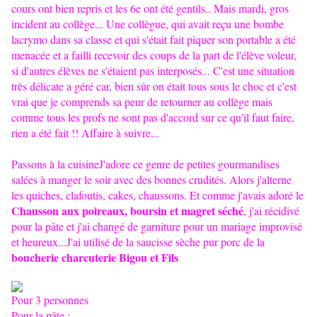
cours ont bien repris et les 6e ont été gentils.. Mais mardi, gros
incident au collège... Une collègue, qui avait reçu une bombe
lacrymo dans sa classe et qui s'était fait piquer son portable a été
menacée et a failli recevoir des coups de la part de l'élève voleur,
si d'autres élèves ne s'étaient pas interposés... C'est une situation
très délicate a géré car, bien sûr on était tous sous le choc et c'est
vrai que je comprends sa peur de retourner au collège mais
comme tous les profs ne sont pas d'accord sur ce qu'il faut faire,
rien a été fait !! Affaire à suivre...
Passons à la cuisineJ'adore ce genre de petites gourmandises
salées à manger le soir avec des bonnes crudités. Alors j'alterne
les quiches, clafoutis, cakes, chaussons. Et comme j'avais adoré le
Chausson aux poireaux, boursin et magret séché
, j'ai récidivé
pour la pâte et j'ai changé de garniture pour un mariage improvisé
et heureux...J'ai utilisé de la saucisse sèche pur porc de la
boucherie charcuterie Bigou et Fils
Pour 3 personnes
Pour la pâte
: