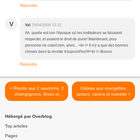
Répondre
V
Val
29/04/2009 15:32
Ah, quelle est loin l'époque où les instituteurs se faisaient
respecter, et avaient le droit de punir! Maintenant, plus
personne ne craint rien, alors....<br /> Il n'y a que des bonnes
choses dans ta recette d'aujourd'hui!!!!<br /> Bisous
Répondre
< Risotto aux 2 saumons, 2
Gâteau aux courgettes,
champignons, fèves et
tartare, raisins et noisette >
Boursin
Hébergé par Overblog
Top articles
Pages