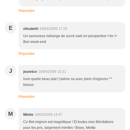
Répondre
E
elisabeth
18/04/2009 17:25
Un savoureux mélange de sucré-salé en perspective !<br />
Bon week-end
Répondre
J
jeannice
18/04/2009 15:31
hum quelle beau plat ! j'adore sa avec plein d'oignons ^^
bisous
Répondre
M
Miette
18/04/2009 14:47
Ce filet mignon est magnifique ! Et toutes mes félicitations
pour tes prix, largement mérités ! Bises, Miette.