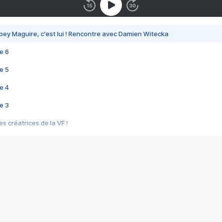
bey Maguire, c'est lui ! Rencontre avec Damien Witecka
e 6
e 5
e 4
e 3
s créatrices de la VF !
e 2
e 1
e Mektoub My Love arrive enfin ! Rencontre avec Shaïn Boumedine et Sal
i : après Toni en famille
elle réalise le bouleversant Dites lui que je l'aime