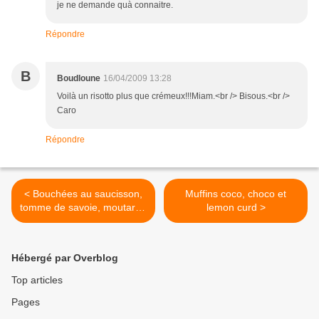
je ne demande quà connaitre.
Répondre
B
Boudloune
16/04/2009 13:28
Voilà un risotto plus que crémeux!!!Miam.<br /> Bisous.<br />
Caro
Répondre
< Bouchées au saucisson,
Muffins coco, choco et
tomme de savoie, moutarde
lemon curd >
à l’ancienne
Hébergé par Overblog
Top articles
Pages