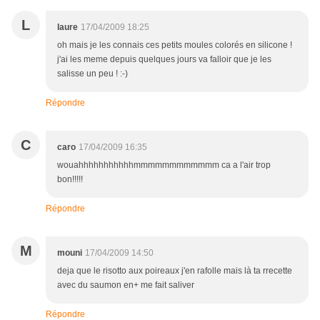
L
laure
17/04/2009 18:25
oh mais je les connais ces petits moules colorés en silicone !
j'ai les meme depuis quelques jours va falloir que je les
salisse un peu ! :-)
Répondre
C
caro
17/04/2009 16:35
wouahhhhhhhhhhhmmmmmmmmmmmm ca a l'air trop
bon!!!!!
Répondre
M
mouni
17/04/2009 14:50
deja que le risotto aux poireaux j'en rafolle mais là ta rrecette
avec du saumon en+ me fait saliver
Répondre