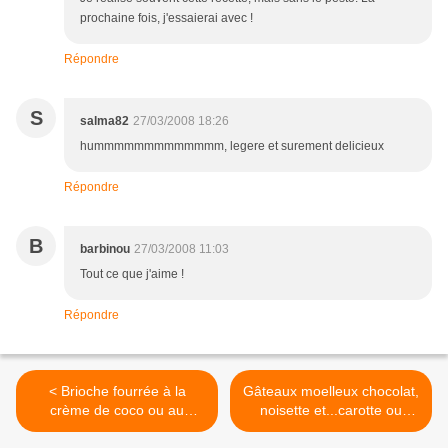
prochaine fois, j'essaierai avec !
Répondre
S
salma82
27/03/2008 18:26
hummmmmmmmmmmmm, legere et surement delicieux
Répondre
B
barbinou
27/03/2008 11:03
Tout ce que j'aime !
Répondre
< Brioche fourrée à la
Gâteaux moelleux chocolat,
crème de coco ou au
noisette et...carotte ou
nutella
comment manger des