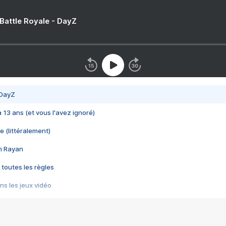
 Battle Royale - DayZ
 DayZ
 a 13 ans (et vous l'avez ignoré)
e (littéralement)
im Rayan
 toutes les règles
s les jeux vidéo
us choquant de Rockstar ? - Le scandale BULLY
e plus moche de Steam