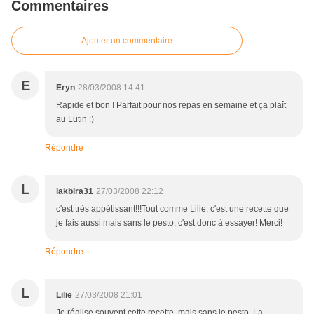
Commentaires
Ajouter un commentaire
E
Eryn
28/03/2008 14:41
Rapide et bon ! Parfait pour nos repas en semaine et ça plaît
au Lutin :)
Répondre
L
lakbira31
27/03/2008 22:12
c'est très appétissant!!!Tout comme Lilie, c'est une recette que
je fais aussi mais sans le pesto, c'est donc à essayer! Merci!
Répondre
L
Lilie
27/03/2008 21:01
Je réalise souvent cette recette, mais sans le pesto. La