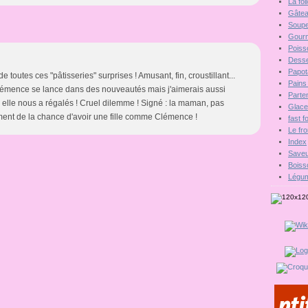
La fo
Gâte
Soupe
Gour
Poiss
Desse
Papot
e toutes ces "pâtisseries" surprises ! Amusant, fin, croustillant...
Pains 
Clémence se lance dans des nouveautés mais j'aimerais aussi
Parten
elle nous a régalés ! Cruel dilemme ! Signé : la maman, pas
Glac
ment de la chance d'avoir une fille comme Clémence !
fast 
Le fr
Index
Saveu
Boiss
Légu