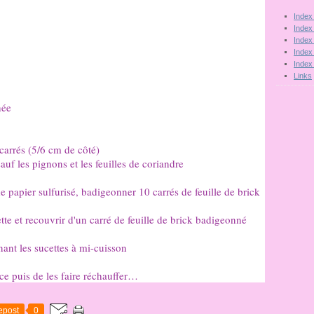
Index
Index
Index
Index
Index
Links
hée
carrés (5/6 cm de côté)
auf les pignons et les feuilles de coriandre
e papier sulfurisé, badigeonner 10 carrés de feuille de brick
tte et recouvrir d'un carré de feuille de brick badigeonné
nant les sucettes à mi-cuisson
ance puis de les faire réchauffer…
epost
0