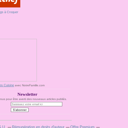
es Cuisine
avec NotreFamille.com
Newsletter
us pour être averti des nouveaux articles publiés.
G.U.
Rémunération en droits d'auteur
Offre Premium