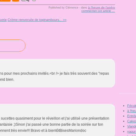
à l'heure de l'apéro
Published by Clémence
-
dans
commenter cet article
…
serie
Crème renversée de topinambours... >>
iens pour mes prochains invités.<br /> je fais très souvent des "repas
pond bien.
Fécul
à l'he
Entré
me sucettes quasiment pour le réveillon et j'ai utilisé une présentation
Cakes
fantaisie ;)Sinon j'ai passé une bonne partie de la soirée sur ton
Viand
 donnent très envie!!! Bravo et à bientôtBisesMariondoc
yaour