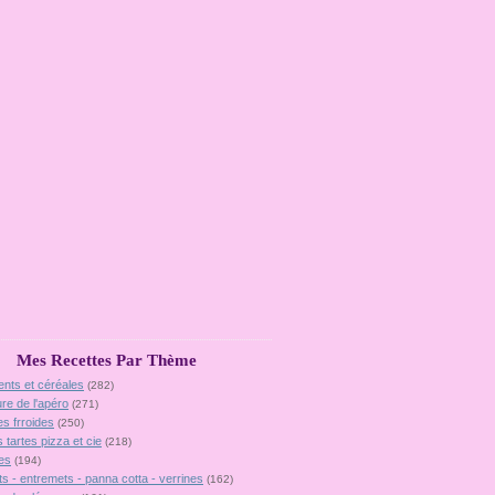
Mes Recettes Par Thème
ents et céréales
(282)
ure de l'apéro
(271)
es frroides
(250)
 tartes pizza et cie
(218)
es
(194)
ts - entremets - panna cotta - verrines
(162)