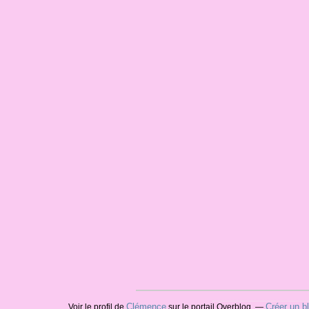
Clémence
Créer un b
Voir le profil de
sur le portail Overblog