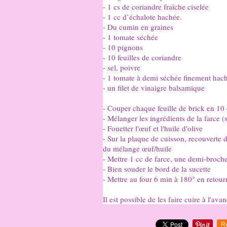
- 1 cs de coriandre fraîche ciselée
- 1 cc d’échalote hachée.
- Du cumin en graines
- 1 tomate séchée
- 10 pignons
- 10 feuilles de coriandre
- sel, poivre
- 1 tomate à demi séchée finement hac
- un filet de vinaigre balsamique
- Couper chaque feuille de brick en 10 
- Mélanger les ingrédients de la farce (s
- Fouetter l'œuf et l'huile d'olive
- Sur la plaque de cuisson, recouverte d
du mélange œuf/huile
- Mettre 1 cc de farce, une demi-broche
- Bien souder le bord de la sucette
- Mettre au four 6 min à 180° en retour
Il est possible de les faire cuire à l'av
R