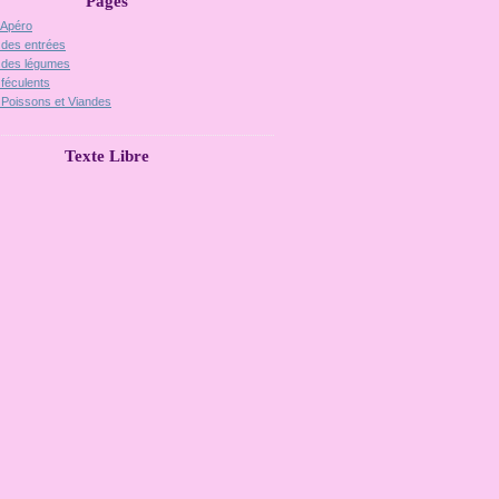
Pages
 Apéro
 des entrées
 des légumes
 féculents
 Poissons et Viandes
Texte Libre