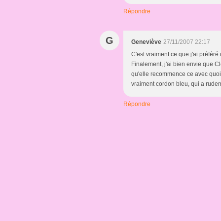
Répondre
G
Geneviève
27/11/2007 22:17
C'est vraiment ce que j'ai préféré d
Finalement, j'ai bien envie que 
qu'elle recommence ce avec quoi 
vraiment cordon bleu, qui a rude
Répondre