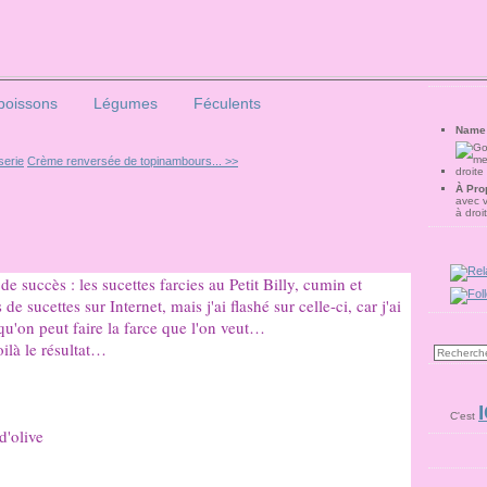
poissons
Légumes
Féculents
Name
serie
Crème renversée de topinambours... >>
À Pro
avec 
à droi
e succès : les sucettes farcies au Petit Billy, cumin et
de sucettes sur Internet, mais j'ai flashé sur celle-ci, car j'ai
qu'on peut faire la farce que l'on veut…
ilà le résultat…
I
C'est
d'olive