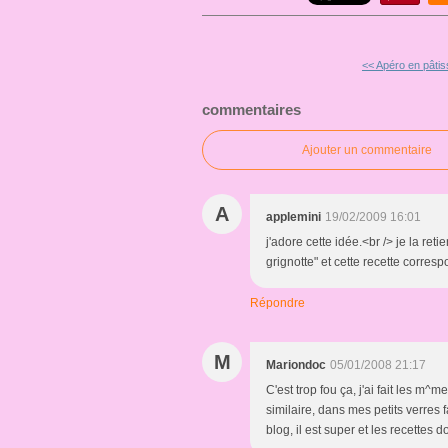
<< Apéro en pâtis
commentaires
Ajouter un commentaire
A
applemini
19/02/2009 16:01
j'adore cette idée.<br /> je la ret
grignotte" et cette recette corres
Répondre
M
Mariondoc
05/01/2008 21:17
C'est trop fou ça, j'ai fait les m^
similaire, dans mes petits verres 
blog, il est super et les recettes