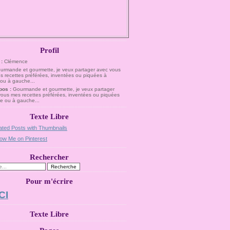
Profil
 :
Clémence
pos :
Gourmande et gourmette, je veux partager
vous mes recettes préférées, inventées ou piquées
te ou à gauche...
Texte Libre
Rechercher
Pour m'écrire
CI
Texte Libre