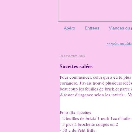
Apéro
Entrées
Viandes ou 
<< Apéro en pâtis
25 novembre 2007
Sucettes salées
Pour commencer, celui qui a eu le plus d
coriandre. J'avais trouvé plusieurs idées 
beaucoup les feuilles de brick et parce 
A tester d'urgence selon les invités…Vo
Pour dix sucettes
- 2 feuilles de brick/ 1 œuf/ 1cc d'huile 
- 5 pics à brochette coupés en 2
- 50 g de Petit Billy