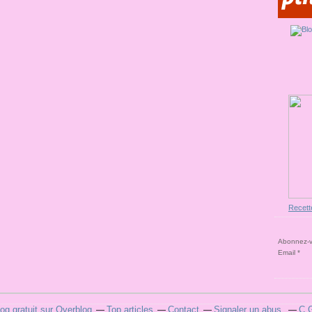
Recett
Abonnez-vo
Email
log gratuit sur Overblog
Top articles
Contact
Signaler un abus
C.