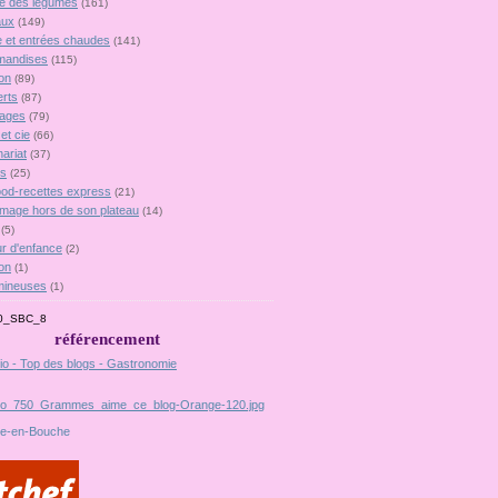
lie des légumes
(161)
aux
(149)
 et entrées chaudes
(141)
mandises
(115)
on
(89)
rts
(87)
ages
(79)
et cie
(66)
ariat
(37)
es
(25)
food-recettes express
(21)
omage hors de son plateau
(14)
(5)
r d'enfance
(2)
on
(1)
mineuses
(1)
référencement