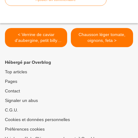
< Verrine de caviar
Chausson léger tomate,
d'aubergine, petit billy
oignons, feta >
moutardé et viande des
grisons
Hébergé par Overblog
Top articles
Pages
Contact
Signaler un abus
C.G.U.
Cookies et données personnelles
Préférences cookies