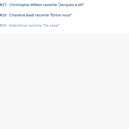
#27 : Christophe Willem raconte "Jacques a dit"
#26 : Chimène Badi raconte "Entre nous"
#25 : Indochine raconte "3e sexe"
#24 : Zaho raconte "C'est chelou"
#23 : Patrick Bruel raconte "Au café des délices"
#22 : Kyo raconte "Le chemin"
#21 : Nolwenn Leroy raconte "Cassé"
#20 : Patrick Hernandez raconte "Born to be alive"
#19 : Lorie raconte "Près de moi"
#18 : Michael Jones raconte "A nos actes manqués" (avec Jean-Jacque
#17 : Khaled raconte "Aïcha"
#16 : Corneille raconte "Parce qu'on vient de loin"