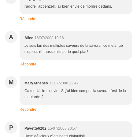
j'adore l'appenzell. ja'i bien envie de mordre dedans.
Répondre
A
Alice
16/07/2008 10:16
Je suis fan des multiples saveurs de la savora , ce mélange
d'épices réhausse n'importe quel plat !
Répondre
M
MaryAthenes
15/07/2008 22:47
Ca me fait tres envie ! Si j'ai bien compris la savora c'est de la
moutarde ?
Répondre
P
Payette6202
15/07/2008 20:57
Hmm délicieux c' ets petits clafoutis!!