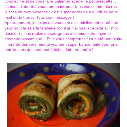
vous écrire et de vous faire patienter avec une petite recette...
Je tiens d'abord à vous remercier pour tous vos commentaires
laissés en mon absence : c'est super agréable d'ouvrir sa boîte
mail et de trouver tous ces messages !
Apparemment, les plats qui vous ont essentiellement sauté aux
yeux sont la salade tahitiene (dont je n'ai pas la recette sur moi,
désolée) et les roulés de courgettes à la mimolette, thym et
crèmede blasamique... Et je vous comprends ! ça a été une petite
impro de dernière minute vraiment super bonne, faite pour une
entrée mais qui peut tout à fait se faire en apéro !