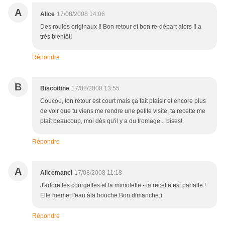
A
Alice
17/08/2008 14:06
Des roulés originaux !! Bon retour et bon re-départ alors !! a
très bientôt!
Répondre
B
Biscottine
17/08/2008 13:55
Coucou, ton retour est court mais ça fait plaisir et encore plus
de voir que tu viens me rendre une petite visite, ta recette me
plaît beaucoup, moi dès qu'il y a du fromage... bises!
Répondre
A
Alicemanci
17/08/2008 11:18
J'adore les courgettes et la mimolette - ta recette est parfaite !
Elle memet l'eau àla bouche.Bon dimanche:)
Répondre