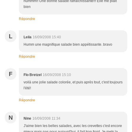
hummm!! Une bonne salade rafraichissante!!! Elle me plait
bien
Répondre
L
Leila
16/09/2008 15:40
Humm une magnifique salade bien appétissante. bravo
Répondre
F
Flo Bretzel
16/09/2008 15:10
voilà une jolie salade colorée, et puis après tout, c'est toujours
l'été!
Répondre
N
Nine
16/09/2008 11:34
J'aime bien les belles salades, avec les crevettes c'est encore
mieux mais pas pour aujourd'hui, il fait trop froid. Je mets la