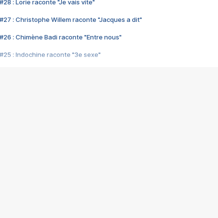
28 : Lorie raconte "Je vais vite"
#27 : Christophe Willem raconte "Jacques a dit"
#26 : Chimène Badi raconte "Entre nous"
#25 : Indochine raconte "3e sexe"
#24 : Zaho raconte "C'est chelou"
#23 : Patrick Bruel raconte "Au café des délices"
#22 : Kyo raconte "Le chemin"
#21 : Nolwenn Leroy raconte "Cassé"
#20 : Patrick Hernandez raconte "Born to be alive"
#19 : Lorie raconte "Près de moi"
#18 : Michael Jones raconte "A nos actes manqués" (avec Jean-Jacque
#17 : Khaled raconte "Aïcha"
#16 : Corneille raconte "Parce qu'on vient de loin"