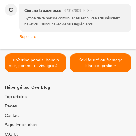
C
Ciorane la pauvresse
06/01/2009 16:30
Sympa de ta part de contribuer au renouveau du délicieux
navet cru, surtout avec de tels ingrédients !
Répondre
< Verrine panais, boudin
Kaki fourré au framage
noir, pomme et vinaigre à la
blanc et pralin >
tapenade : reprendre les
bonnes habitudes sur un air
de fête
Hébergé par Overblog
Top articles
Pages
Contact
Signaler un abus
C.G.U.