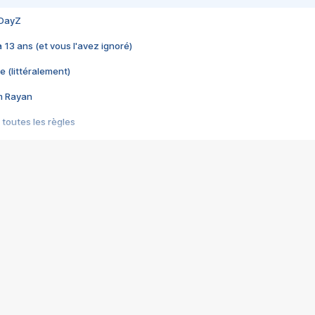
 DayZ
 a 13 ans (et vous l'avez ignoré)
e (littéralement)
im Rayan
 toutes les règles
s les jeux vidéo
us choquant de Rockstar ? - Le scandale BULLY
e plus moche de Steam
du RÊVE tourne au CAUCHEMAR
pendant 8 heures
it… à tort
umiliés par un jeu vidéo