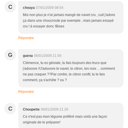
C
chouya
07/01/2009 08:54
Moi non plus je n'ai jamais mangé de navet cru , cuit j'adore
ça dans une choucroute par exemple , mais jamais essayé
cru ! à essayer donc !Bises
Répondre
G
guena
06/01/2009 21:56
Clémence, tu es géniale, tu fais toujours des trucs que
j'adooore !!J'adooore le navet, le citron, les noix ... comment
ne pas craquer ??Par contre, le citron confit, tu le fais
comment, ça s'achète ? ou ?
Répondre
C
Choupette
06/01/2009 21:26
Ce n'est pas mon légume préféré mais voilà une façon
originale de le préparer!