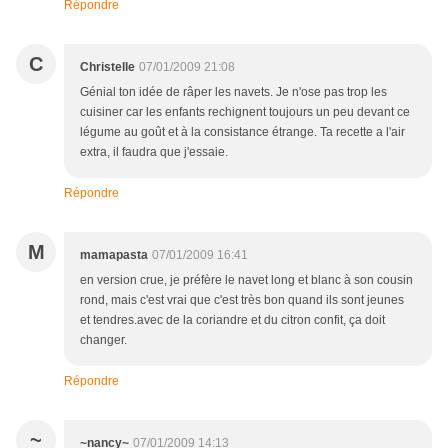
Répondre
C
Christelle
07/01/2009 21:08
Génial ton idée de râper les navets. Je n'ose pas trop les
cuisiner car les enfants rechignent toujours un peu devant ce
légume au goût et à la consistance étrange. Ta recette a l'air
extra, il faudra que j'essaie.
Répondre
M
mamapasta
07/01/2009 16:41
en version crue, je préfère le navet long et blanc à son cousin
rond, mais c'est vrai que c'est très bon quand ils sont jeunes
et tendres.avec de la coriandre et du citron confit, ça doit
changer.
Répondre
~
~nancy~
07/01/2009 14:13