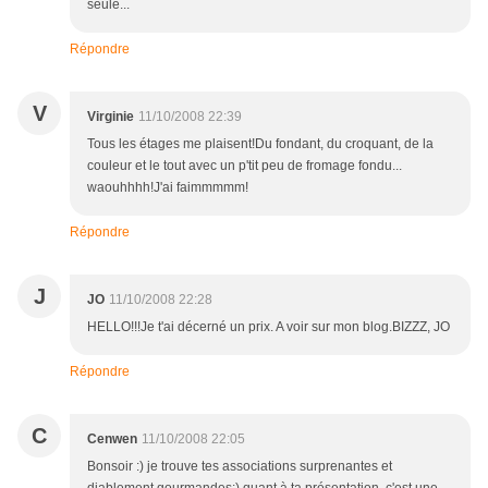
seule...
Répondre
V
Virginie
11/10/2008 22:39
Tous les étages me plaisent!Du fondant, du croquant, de la
couleur et le tout avec un p'tit peu de fromage fondu...
waouhhhh!J'ai faimmmmm!
Répondre
J
JO
11/10/2008 22:28
HELLO!!!Je t'ai décerné un prix. A voir sur mon blog.BIZZZ, JO
Répondre
C
Cenwen
11/10/2008 22:05
Bonsoir :) je trouve tes associations surprenantes et