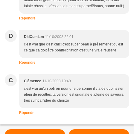
diablement gourmandes:) quant à ta présentation, c'est une
totale réussite : c'est absolument superbe!Bisous, bonne nuit:)
Répondre
D
DidOumiam
11/10/2008 22:01
c'est vrai que c'est chic! c'est super beau à présenter et qu'est
ce que ça doit être bon!félicitation c'est une vraie réussite
Répondre
C
Clémence
11/10/2008 19:49
c'est vrai qu'un potiron pour une personne il y a de quoi tester
plein de recettes. ta version est originale et pleine de saveurs.
très sympa l'idée du chorizo
Répondre