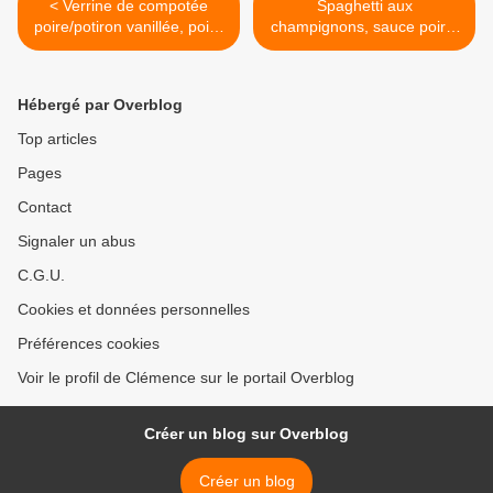
< Verrine de compotée
Spaghetti aux
poire/potiron vanillée, poire
champignons, sauce poire,
séchée et crumble de
bleu et noix >
speculoos
Hébergé par Overblog
Top articles
Pages
Contact
Signaler un abus
C.G.U.
Cookies et données personnelles
Préférences cookies
Voir le profil de Clémence sur le portail Overblog
Créer un blog sur Overblog
Créer un blog