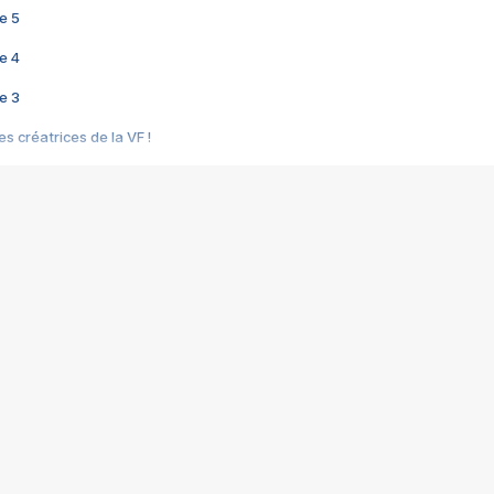
e 5
e 4
e 3
s créatrices de la VF !
e 2
e 1
e Mektoub My Love arrive enfin ! Rencontre avec Shaïn Boumedine et Sal
i : après Toni en famille
elle réalise le bouleversant Dites lui que je l'aime
ais ! Rencontre autour de Vie privée de Rebecca Zlotowski
 de Marguerite, Grave... Rencontre avec Ella Rumpf
 Les Rêveurs, un film intime sur la santé mentale