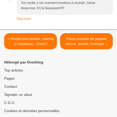
Ton risotto a l'air vraiment moelleux à souhait. J'aime
beaucoup. Et j'ai faaaaaaim!!!!!
Répondre
< Poulet très tendre, mariné
Pièce montée de papate
à l'asiatique...miam!!
douce, poulet, fromage à
raclette... >
Hébergé par Overblog
Top articles
Pages
Contact
Signaler un abus
C.G.U.
Cookies et données personnelles