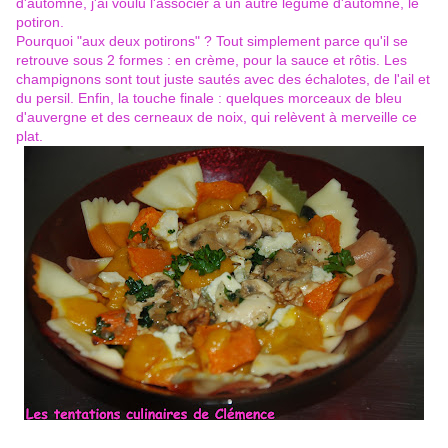
d'automne, j'ai voulu l'associer à un autre légume d'automne, le
potiron.
Pourquoi "aux deux potirons" ? Tout simplement parce qu'il se
retrouve sous 2 formes : en crème, pour la sauce et rôtis. Les
champignons sont tout juste sautés avec des échalotes, de l'ail et
du persil. Enfin, la touche finale : quelques morceaux de bleu
d'auvergne et des cerneaux de noix, qui relèvent à merveille ce
plat.