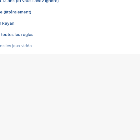
 a 13 ans (et vous l'avez ignoré)
e (littéralement)
im Rayan
 toutes les règles
s les jeux vidéo
us choquant de Rockstar ? - Le scandale BULLY
e plus moche de Steam
du RÊVE tourne au CAUCHEMAR
pendant 8 heures
it… à tort
umiliés par un jeu vidéo
ire - Final Fantasy 8
ti un empire - Age of Empires