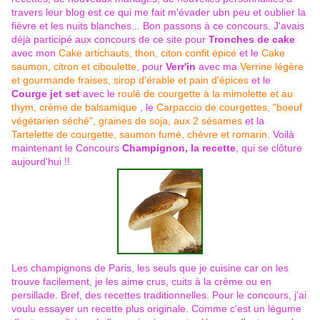
travers leur blog est ce qui me fait m'évader ubn peu et oublier la
fièvre et les nuits blanches... Bon passons à ce concours. J'avais
déjà participé aux concours de ce site pour
Tronches de cake
avec mon
Cake artichauts, thon, citon confit épicé
et le
Cake
saumon, citron et ciboulette
, pour
Verr'in
avec ma
Verrine légère
et gourmande fraises, sirop d'érable et pain d'épices
et le
Courge jet set
avec le
roulé de courgette à la mimolette et au
thym, crème de balsamique
, le
Carpaccio de courgettes, "boeuf
végétarien séché", graines de soja, aux 2 sésames
et la
Tartelette de courgette, saumon fumé, chèvre et romarin
. Voilà
maintenant le Concours
Champignon, la recette
, qui se clôture
aujourd'hui !!
Les champignons de Paris, les seuls que je cuisine car on les
trouve facilement, je les aime crus, cuits à la crème ou en
persillade. Bref, des recettes traditionnelles. Pour le concours, j'ai
voulu essayer un recette plus originale. Comme c'est un légume