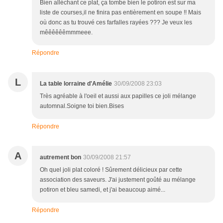
Bien alléchant ce plat, ça tombe bien le potiron est sur ma
liste de courses,il ne finira pas entièrement en soupe !! Mais
où donc as tu trouvé ces farfalles rayées ??? Je veux les
mêêêêêêmmmeee.
Répondre
L
La table lorraine d'Amélie
30/09/2008 23:03
Très agréable à l'oeil et aussi aux papilles ce joli mélange
automnal.Soigne toi bien.Bises
Répondre
A
autrement bon
30/09/2008 21:57
Oh quel joli plat coloré ! Sûrement délicieux par cette
association des saveurs. J'ai justement goûté au mélange
potiron et bleu samedi, et j'ai beaucoup aimé...
Répondre