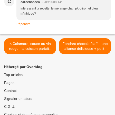
C
carochococo
30/09/2008 14:19
intéressant ta recette, le mélange champ/potiron et bleu
m'intrigue?
Répondre
< Calamars, sauce au vin
Fondant chocolat/café : une
rouge : la cuisson parfaite
alliance délicieuse + petite
pour des calamars
récompense >
terriblement moelleux
Hébergé par Overblog
Top articles
Pages
Contact
Signaler un abus
C.G.U.
Cookies et données personnelles