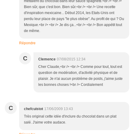
mettaient du chocolat dans leur sauce spaghetti.<br /> <br />
Bien sûr, que c'est bon. Bien sûr.<br /> <br /> Une recette
d'inspiration mexicaine... Début 2014, les Etats-Unis ont
perdu leur place de pays "le plus obèse". Au profit de qui ? Du
Mexique.<br /> <br /> Je dis ça...<br /> <br /> Bon appétit tout
de même.
Répondre
C
Clemence
07/08/2015 12:34
Cher Claude,<br /> <br /> Comme pour tout, tout est
question de modération, d'activité physique et de
plaisir. Je n'ai aucun problème de poids, j'aime juste
les bonnes choses !<br /> Cordialement
C
chefcuistot
17/06/2009 13:43
Très original cette idée d'inclure du chocolat dans un plat
salé. J'aime votre audace.