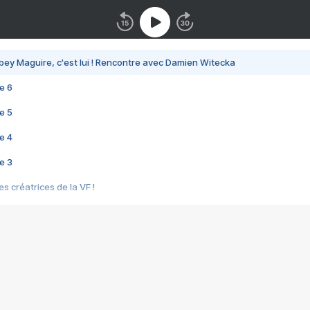
bey Maguire, c'est lui ! Rencontre avec Damien Witecka
e 6
e 5
e 4
e 3
s créatrices de la VF !
e 2
e 1
e Mektoub My Love arrive enfin ! Rencontre avec Shaïn Boumedine et Sal
i : après Toni en famille