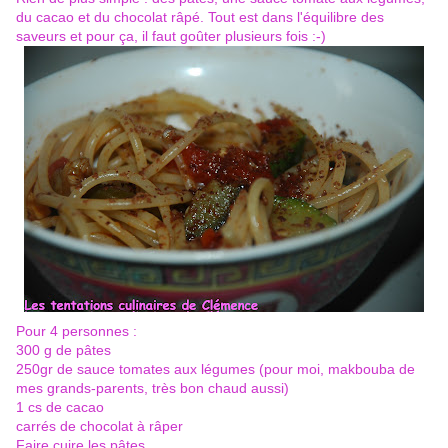
du cacao et du chocolat râpé. Tout est dans l'équilibre des
saveurs et pour ça, il faut goûter plusieurs fois :-)
Pour 4 personnes :
300 g de pâtes
250gr de sauce tomates aux légumes (pour moi, makbouba de
mes grands-parents, très bon chaud aussi)
1 cs de cacao
carrés de chocolat à râper
Faire cuire les pâtes.