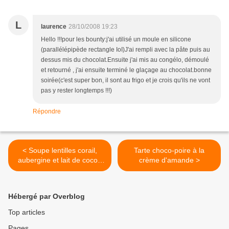
L
laurence
28/10/2008 19:23
Hello !!!pour les bounty:j'ai utilisé un moule en silicone
(parallélépipède rectangle IoI)J'ai rempli avec la pâte puis au
dessus mis du chocolat.Ensuite j'ai mis au congélo, démoulé
et retourné , j'ai ensuite terminé le glaçage au chocolat.bonne
soirée(c'est super bon, il sont au frigo et je crois qu'ils ne vont
pas y rester longtemps !!!)
Répondre
< Soupe lentilles corail,
Tarte choco-poire à la
aubergine et lait de coco :
crème d'amande >
les vacances dans le bol!
Hébergé par Overblog
Top articles
Pages