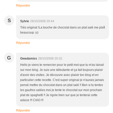
Répondre
S
Sylvie
28/10/2008 20:44
Très original !La touche de chocolat dans un plat salé me plaît
beaucoup ;o)
Répondre
G
Gwadamiss
28/10/2008 20:32
Hello je viens te remercier pour le petit mot que tu m'as laissé
sur mon blog. Je suis une débutante et ça fait toujours plaisir
d'avoir des visites. Je découvre avec plaisir ton blog et en
particulier cette recette. C'est super original je n'aurais jamais
pensé mettre du chocolat dans un plat salé !! Ben si tu tentes
les gaufres salées moi je tente le chocolat sur mon prochain
plat de spaghetti !! Je rigole bien sur que je tenterai cette
astuce !!! CIAO !!!
Répondre