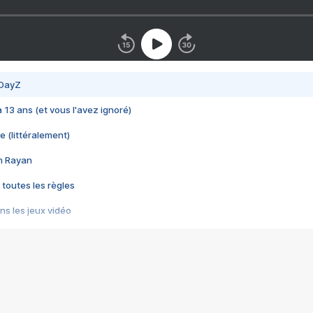
 DayZ
 a 13 ans (et vous l'avez ignoré)
e (littéralement)
im Rayan
 toutes les règles
s les jeux vidéo
us choquant de Rockstar ? - Le scandale BULLY
e plus moche de Steam
du RÊVE tourne au CAUCHEMAR
pendant 8 heures