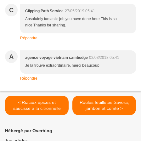
C
Clipping Path Service
27/05/2019 05:41
Absolutely fantastic job you have done here.This is so
nice.Thanks for sharing.
Répondre
A
agence voyage vietnam cambodge
02/03/2018 05:41
Je la trouve extraordinaire, merci beaucoup
Répondre
< Riz aux épices et
Roulés feuilletés Savora,
saucisse à la citronnelle
jambon et comté >
Hébergé par Overblog
Top articles