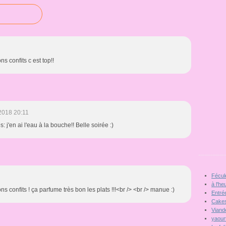
ons confits c est top!!
2018 20:11
s: j'en ai l'eau à la bouche!! Belle soirée :)
Fécul
à l'he
ons confits ! ça parfume très bon les plats !!!<br /> <br /> manue :)
Entré
Cakes
Viand
yaour