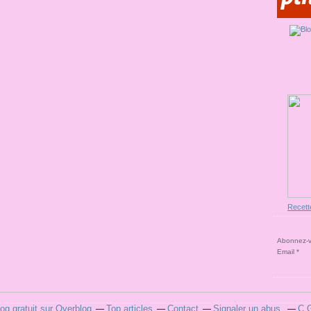
Recett
Abonnez-vo
Email
log gratuit sur Overblog
Top articles
Contact
Signaler un abus
C.