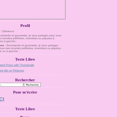
Profil
 :
Clémence
pos :
Gourmande et gourmette, je veux partager
vous mes recettes préférées, inventées ou piquées
te ou à gauche...
Texte Libre
Rechercher
Pour m'écrire
CI
Texte Libre