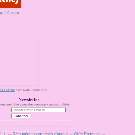
es Cuisine
avec NotreFamille.com
Newsletter
us pour être averti des nouveaux articles publiés.
G.U.
Rémunération en droits d'auteur
Offre Premium