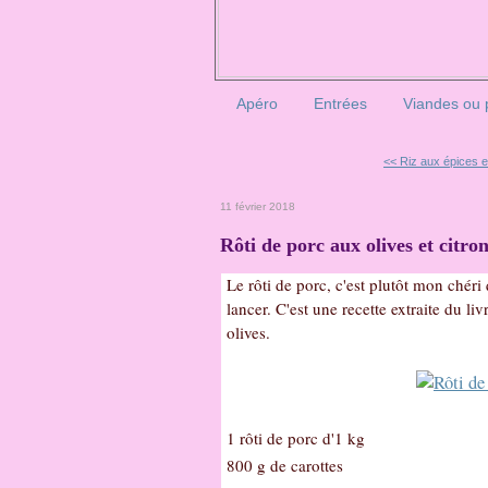
Apéro
Entrées
Viandes ou 
<< Riz aux épices e
11 février 2018
Rôti de porc aux olives et citron
Le rôti de porc, c'est plutôt mon chéri 
lancer. C'est une recette extraite du li
olives.
1 rôti de porc d'1 kg
800 g de carottes