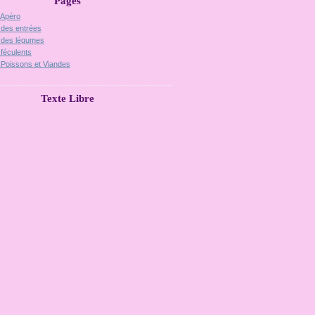
Pages
 Apéro
 des entrées
 des légumes
 féculents
 Poissons et Viandes
Texte Libre