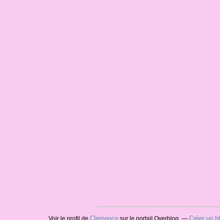
Clémence
Créer un b
Voir le profil de
sur le portail Overblog