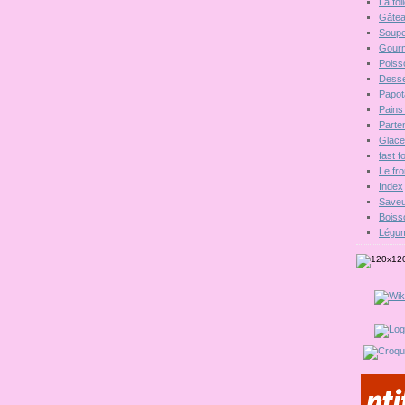
La fo
Gâte
Soupe
Gour
Poiss
Desse
Papot
Pains 
Parten
Glac
fast 
Le fr
Index
Saveu
Boiss
Légu