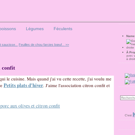
poissons
Légumes
Féculents
Name
t saucisse...
Feuilles de chou farcies bœuf... >>
À Pro
avec 
à droi
 confit
qui le cuisine. Mais quand j'ai vu cette recette, j'ai voulu me
Petits plats d'hiver
vre
. J'aime l'association citron confit et
I
C'est