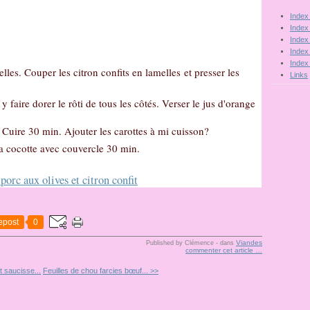
Index
Index
Index
Index
Index
elles. Couper les citron confits en lamelles et presser les
Links
 y faire dorer le rôti de tous les côtés. Verser le jus d'orange
s. Cuire 30 min. Ajouter les carottes à mi cuisson?
la cocotte avec couvercle 30 min.
epost
0
Viandes
Published by Clémence
-
dans
commenter cet article
…
t saucisse...
Feuilles de chou farcies bœuf... >>