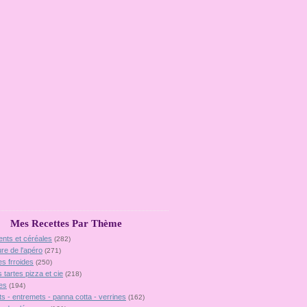
Mes Recettes Par Thème
ents et céréales
(282)
ure de l'apéro
(271)
es frroides
(250)
 tartes pizza et cie
(218)
es
(194)
ts - entremets - panna cotta - verrines
(162)