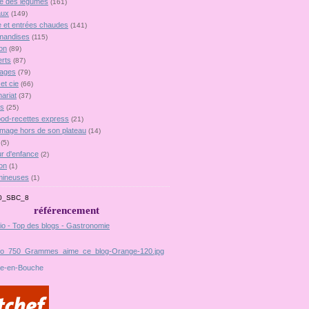
lie des légumes
(161)
aux
(149)
 et entrées chaudes
(141)
mandises
(115)
on
(89)
rts
(87)
ages
(79)
et cie
(66)
ariat
(37)
es
(25)
food-recettes express
(21)
omage hors de son plateau
(14)
(5)
r d'enfance
(2)
on
(1)
mineuses
(1)
référencement