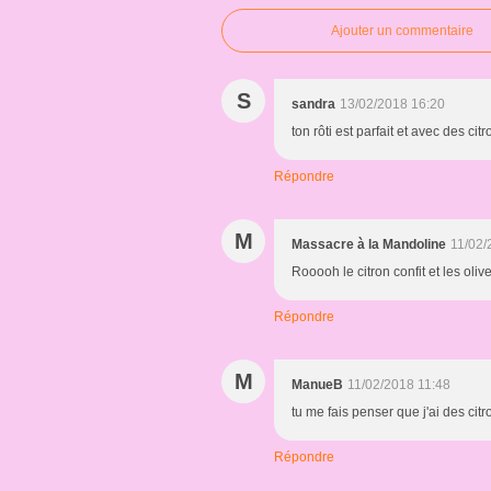
Ajouter un commentaire
S
sandra
13/02/2018 16:20
ton rôti est parfait et avec des citr
Répondre
M
Massacre à la Mandoline
11/02/
Rooooh le citron confit et les olive
Répondre
M
ManueB
11/02/2018 11:48
tu me fais penser que j'ai des citr
Répondre