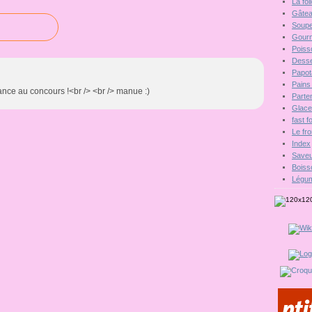
La fo
Gâte
Soupe
Gour
Poiss
Desse
Papot
Pains 
chance au concours !<br /> <br /> manue :)
Parten
Glac
fast 
Le fr
Index
Saveu
Boiss
Légu