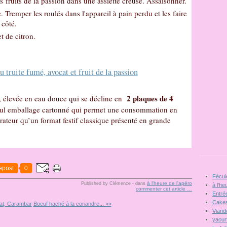
des fruits de la passion dans une assiette creuse. Assaisonner.
. Tremper les roulés dans l'appareil à pain perdu et les faire
 côté.
et de citron.
2 plaques de 4
e, élevée en eau douce qui se décline en
eul emballage cartonné qui permet une consommation en
rateur qu’un format festif classique présenté en grande
epost
0
Fécul
à l'heure de l'apéro
Published by Clémence
-
dans
à l'he
commenter cet article
…
Entré
Cakes
lat, Carambar
Boeuf haché à la coriandre... >>
Viand
yaour