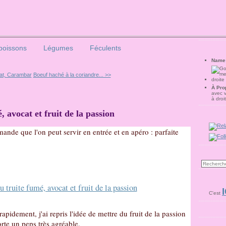
poissons
Légumes
Féculents
Name
lat, Carambar
Boeuf haché à la coriandre... >>
À Pro
avec 
à droi
 avocat et fruit de la passion
ande que l'on peut servir en entrée et en apéro : parfaite
I
C'est
rapidement, j'ai repris l'idée de mettre du fruit de la passion
rte un peps très agréable.