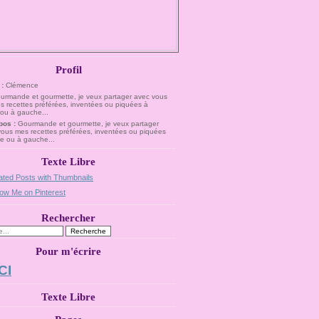
Profil
 :
Clémence
pos :
Gourmande et gourmette, je veux partager
vous mes recettes préférées, inventées ou piquées
te ou à gauche...
Texte Libre
Rechercher
Pour m'écrire
CI
Texte Libre