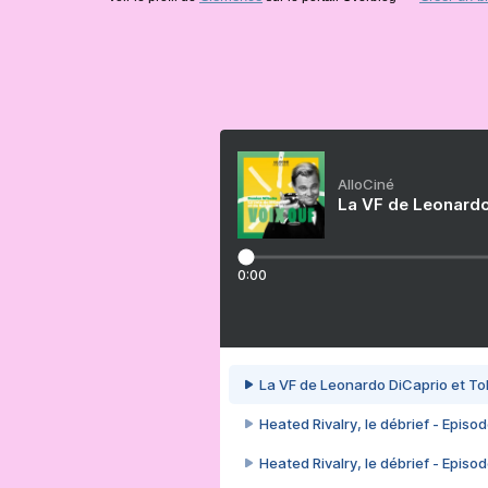
AlloCiné
La VF de Leonardo
0:00
La VF de Leonardo DiCaprio et To
Heated Rivalry, le débrief - Episod
Heated Rivalry, le débrief - Episod