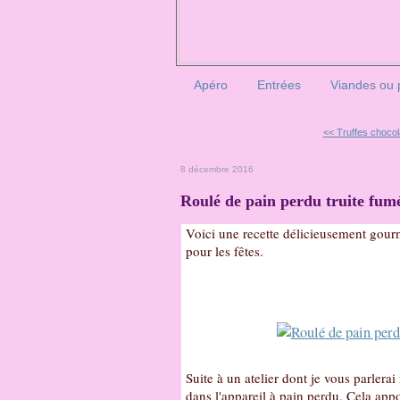
Apéro
Entrées
Viandes ou 
<< Truffes choco
8 décembre 2016
Roulé de pain perdu truite fumé,
Voici une recette délicieusement gourm
pour les fêtes.
Suite à un atelier dont je vous parlerai 
dans l'appareil à pain perdu. Cela appo