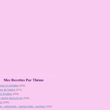
Mes Recettes Par Thème
ents et céréales
(282)
ure de l'apéro
(271)
es frroides
(250)
 tartes pizza et cie
(218)
es
(194)
ts - entremets - panna cotta - verrines
(162)