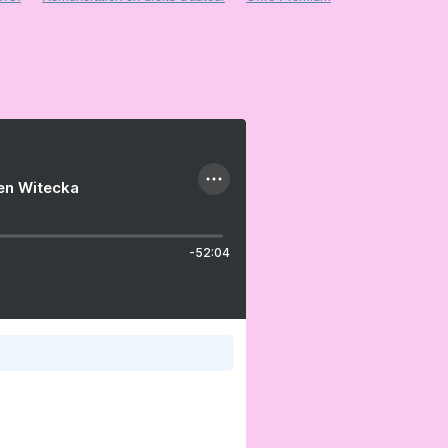
ien Witecka
-52:04