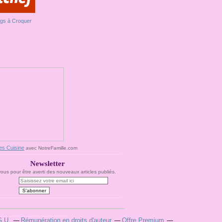
es Cuisine
avec NotreFamille.com
Newsletter
us pour être averti des nouveaux articles publiés.
G.U.
Rémunération en droits d'auteur
Offre Premium