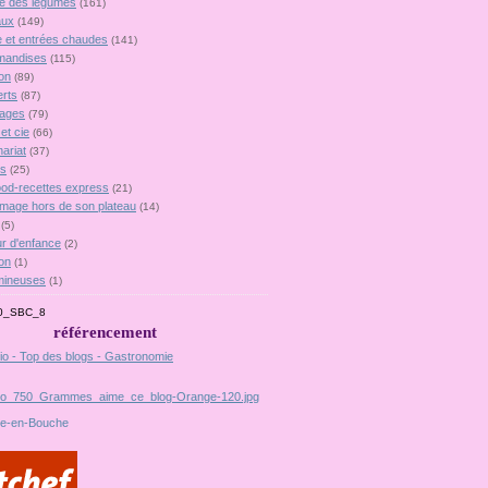
lie des légumes
(161)
aux
(149)
 et entrées chaudes
(141)
mandises
(115)
on
(89)
rts
(87)
ages
(79)
et cie
(66)
ariat
(37)
es
(25)
food-recettes express
(21)
omage hors de son plateau
(14)
(5)
r d'enfance
(2)
on
(1)
mineuses
(1)
référencement