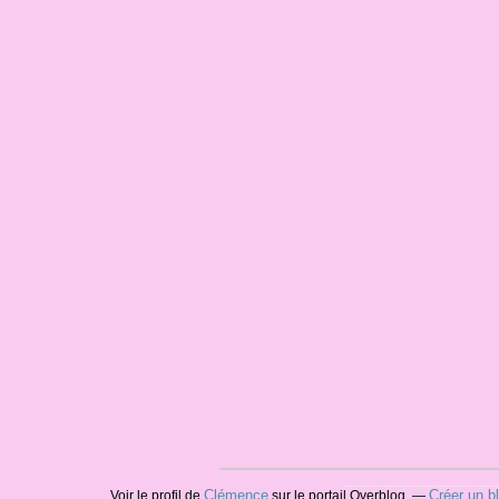
Clémence
Créer un b
Voir le profil de
sur le portail Overblog