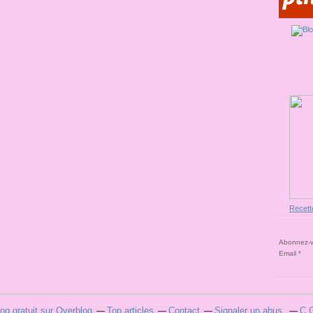
Recett
Abonnez-vo
Email
log gratuit sur Overblog
Top articles
Contact
Signaler un abus
C.