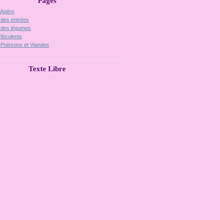
Pages
 Apéro
 des entrées
 des légumes
 féculents
 Poissons et Viandes
Texte Libre